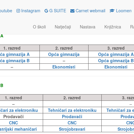
tualne učionice
outube
Instagram
G SUITE
Carnet webmail
Loomen
I
O školi
Natječaji
Nastava
Knjižnica
R
 A
1. razred
2. razred
3. razred
ća gimnazija A
Opća gimnazija
Opća gimnazija A
ća gimnazija B
–
Opća gimnazija B
–
Ekonomisti
Ekonomisti
 B
1. razred
2. razred
3. raz
–
–
čari za elektroniku
Tehničari za elektroniku
Tehničari za 
Prodavači
Prodavači
Proda
CNC
CNC
CN
strijski mehaničari
Strojobravari
Strojobr