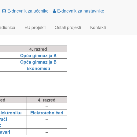
E-dnevnik za učenike
E-dnevnik za nastavnike
adionica
EU projekti
Ostali projekti
Kontakti
4. razred
Opća gimnazija A
Opća gimnazija B
Ekonomisti
red
4. razred
–
elektroniku
Elektrotehničari
vači
–
C
–
avari
–