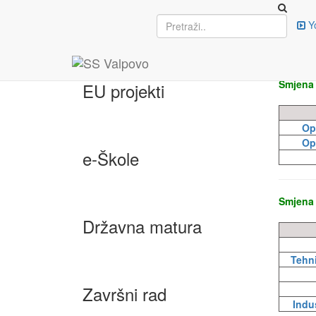
Vir
Upisi
Y
RAZRED
Smjena
EU projekti
Op
Op
e-Škole
Smjena
Državna matura
Tehni
Završni rad
Indu