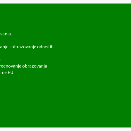
ovanja
anje i obrazovanje odraslih
e
vrednovanje obrazovanja
rame EU