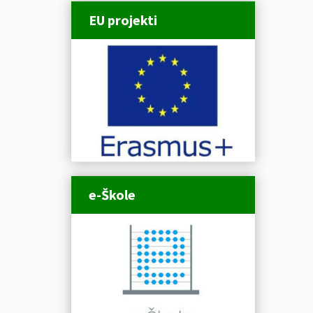
EU projekti
e-Škole