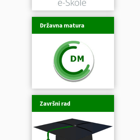
Državna matura
Završni rad