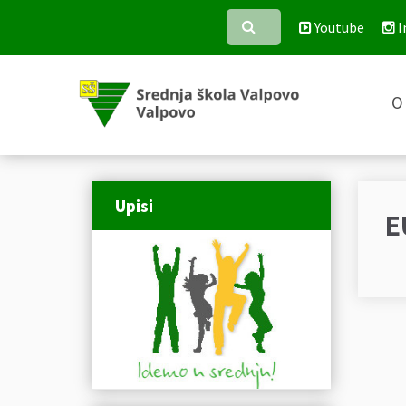
Youtube
I
O 
Upisi
E