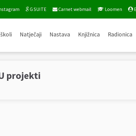
nstagram
G SUITE
Carnet webmail
Loomen
E
školi
Natječaji
Nastava
Knjižnica
Radionica
U projekti