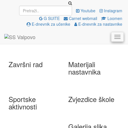
Upisi
EU projekti
Youtube
Instagram
G SUITE
Carnet webmail
Loomen
E-dnevnik za učenike
E-dnevnik za nastavnike
e-Škole
Državna matura
Završni rad
Materijali
nastavnika
Sportske
Zvjezdice škole
aktivnosti
Galerija slika