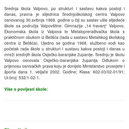
Srednja škola Valpovo, po strukturi i sastavu kakva postoji i
danas, pravna je slijednica Srednjoškolskog centra Valpovo
osnovanog 30.svibnja 1968. godine u čiji su sastav ušle slijedeće
škole sa područja Valpovštine: Gimnazija „14 travanj“ Valpovo,
Ekonomska škola iz Valpova te Metaloprerađivačka škola s
praktičnom obukom iz Belišća (tada u sastavu Metalskog školskog
centra iz Belišća). Ujedno se godina 1968. službeno vodi kao
početak rada škole u strukturi i sustavu kakva postoji i danas u
mreži srednjih škola Osječko-baranjske županije. Srednju je školu
Valpovo osnovala Osječko–baranjska županija Odlukom o
prijenosu osnivačkih prava koju je donijelo Ministarstvo prosvjete i
športa dana 1. veljače 2002. Godine; Klasa: 602-03/02-01/91;
Ur.broj: 532/1-02-1.
Više o povijesti škole: