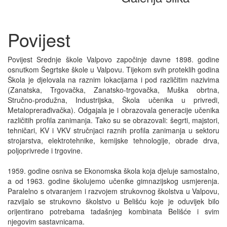
Povijest
Povijest Srednje škole Valpovo započinje davne 1898. godine
osnutkom Šegrtske škole u Valpovu. Tijekom svih proteklih godina
Škola je djelovala na raznim lokacijama i pod različitim nazivima
(Zanatska, Trgovačka, Zanatsko-trgovačka, Muška obrtna,
Stručno-produžna, Industrijska, Škola učenika u privredi,
Metaloprerađivačka). Odgajala je i obrazovala generacije učenika
različitih profila zanimanja. Tako su se obrazovali: šegrti, majstori,
tehničari, KV i VKV stručnjaci raznih profila zanimanja u sektoru
strojarstva, elektrotehnike, kemijske tehnologije, obrade drva,
poljoprivrede i trgovine.
1959. godine osniva se Ekonomska škola koja djeluje samostalno,
a od 1963. godine školujemo učenike gimnazijskog usmjerenja.
Paralelno s otvaranjem i razvojem strukovnog školstva u Valpovu,
razvijalo se strukovno školstvo u Belišću koje je oduvijek bilo
orijentirano potrebama tadašnjeg kombinata Belišće i svim
njegovim sastavnicama.