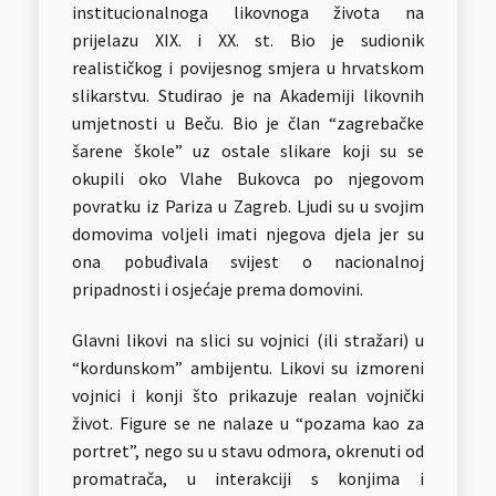
institucionalnoga likovnoga života na
prijelazu XIX. i XX. st. Bio je sudionik
realističkog i povijesnog smjera u hrvatskom
slikarstvu. Studirao je na Akademiji likovnih
umjetnosti u Beču. Bio je član “zagrebačke
šarene škole” uz ostale slikare koji su se
okupili oko Vlahe Bukovca po njegovom
povratku iz Pariza u Zagreb. Ljudi su u svojim
domovima voljeli imati njegova djela jer su
ona pobuđivala svijest o nacionalnoj
pripadnosti i osjećaje prema domovini.
Glavni likovi na slici su vojnici (ili stražari) u
“kordunskom” ambijentu. Likovi su izmoreni
vojnici i konji što prikazuje realan vojnički
život. Figure se ne nalaze u “pozama kao za
portret”, nego su u stavu odmora, okrenuti od
promatrača, u interakciji s konjima i