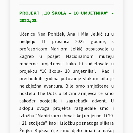
PROJEKT „10 ŠKOLA – 10 UMJETNIKA“ –
2022./23.
Učenice Nea Pohižek, Ana i Mia Jelkić su u
nedjelju 11. prosinca 2022. godine, s
profesoricom Marijom Jelkić otputovale u
Zagreb u posjet Nacionalnom muzeju
moderne umjetnosti kako bi sudjelovale u
projektu “10 škola- 10 umjetnika”. Kao i
prethodnih godina putovanje vlakom bila je
neizbježna avantura. Bile smo smještene u
hostelu The Dots u blizini Zrinjevca te smo
također posjetile i zagrebački advent. U
sklopu ovoga projekta razgledale smo i
izložbu “Manirizam u hrvatskoj umjetnosti 20.
i 21. stoljeća” kao i izložbu poznatoga slikara
Željka Kipkea čije smo djelo imali u našoj