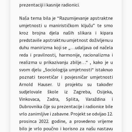
prezentaciji i kasnije radionici.
Naša tema bila je “Razumijevanje apstraktne
umjetnosti u manirističkom ključu” te smo
kroz brojna djela naših slikara i kipara
predstavile apstraktnu umjetnost doživljenu u
duhu manirizma koji se „…udaljava od načela
reda i pravilnosti, harmonije, racionalizma i
realizma u prikazivanju zbilje…“ , kako je u
svom djelu „Sociologija umjetnosti“ istaknuo
poznati teoretičar i povjesničar umjetnosti
Arnold Hauser. U projektu su također
sudjelovale škole iz Zagreba, Osijeka,
Vinkovaca, Zadra, Splita, Varaždina i
Dubrovnika čije su prezentacije i radionice bile
vrlo zanimljive i zabavne. Projekt se odvijao 12.
prosinca 2022. godine, a provedeno vrijeme
bilo je vrlo poučno i korisno za našu nastavu