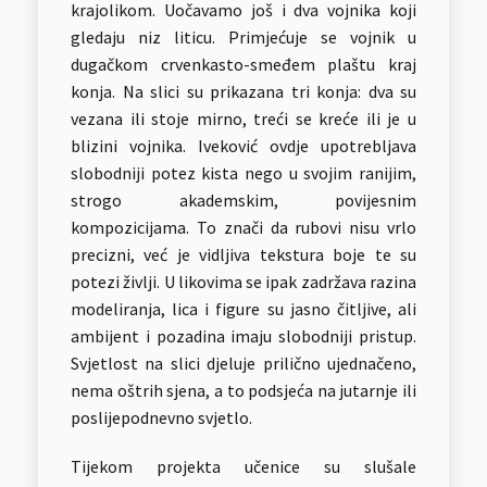
krajolikom. Uočavamo još i dva vojnika koji
gledaju niz liticu. Primjećuje se vojnik u
dugačkom crvenkasto-smeđem plaštu kraj
konja. Na slici su prikazana tri konja: dva su
vezana ili stoje mirno, treći se kreće ili je u
blizini vojnika. Iveković ovdje upotrebljava
slobodniji potez kista nego u svojim ranijim,
strogo akademskim, povijesnim
kompozicijama. To znači da rubovi nisu vrlo
precizni, već je vidljiva tekstura boje te su
potezi življi. U likovima se ipak zadržava razina
modeliranja, lica i figure su jasno čitljive, ali
ambijent i pozadina imaju slobodniji pristup.
Svjetlost na slici djeluje prilično ujednačeno,
nema oštrih sjena, a to podsjeća na jutarnje ili
poslijepodnevno svjetlo.
Tijekom projekta učenice su slušale