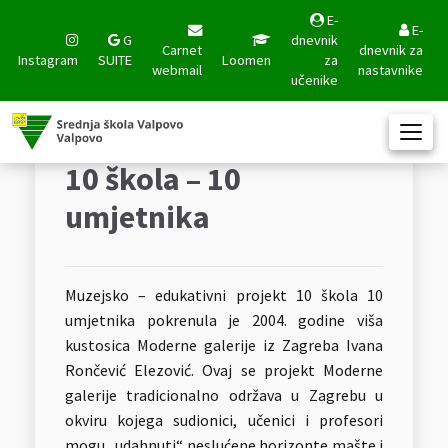
E-
E-
G
dnevnik
Carnet
dnevnik za
Instagram
SUITE
Loomen
za
webmail
nastavnike
učenike
10 škola – 10
umjetnika
Muzejsko – edukativni projekt 10 škola 10
umjetnika pokrenula je 2004. godine viša
kustosica Moderne galerije iz Zagreba Ivana
Rončević Elezović. Ovaj se projekt Moderne
galerije tradicionalno održava u Zagrebu u
okviru kojega sudionici, učenici i profesori
mogu „udahnuti“ neslućene horizonte mašte i