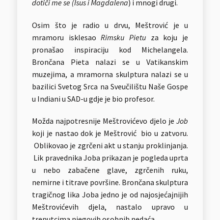
dotiči me se (Isus i Magdalena
) i mnogi drugi.
Osim što je radio u drvu, Meštrović je u
mramoru isklesao
Rimsku Pietu
za koju je
pronašao inspiraciju kod Michelangela.
Brončana Pieta nalazi se u Vatikanskim
muzejima, a mramorna skulptura nalazi se u
bazilici Svetog Srca na Sveučilištu Naše Gospe
u Indiani u SAD-u gdje je bio profesor.
Možda najpotresnije Meštrovićevo djelo je
Job
koji je nastao dok je Meštrović bio u zatvoru.
Oblikovao je zgrčeni akt u stanju proklinjanja.
Lik pravednika Joba prikazan je pogleda uprta
u nebo zabačene glave, zgrčenih ruku,
nemirne i titrave površine. Brončana skulptura
tragičnog lika Joba jedno je od najosjećajnijih
Meštrovićevih djela, nastalo upravo u
trenutcima njegovih osobnih nedaća.