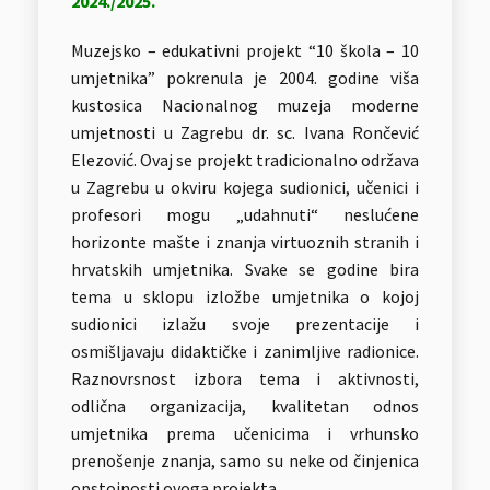
2024./2025.
Muzejsko – edukativni projekt “10 škola – 10
umjetnika” pokrenula je 2004. godine viša
kustosica Nacionalnog muzeja moderne
umjetnosti u Zagrebu dr. sc. Ivana Rončević
Elezović. Ovaj se projekt tradicionalno održava
u Zagrebu u okviru kojega sudionici, učenici i
profesori mogu „udahnuti“ neslućene
horizonte mašte i znanja virtuoznih stranih i
hrvatskih umjetnika. Svake se godine bira
tema u sklopu izložbe umjetnika o kojoj
sudionici izlažu svoje prezentacije i
osmišljavaju didaktičke i zanimljive radionice.
Raznovrsnost izbora tema i aktivnosti,
odlična organizacija, kvalitetan odnos
umjetnika prema učenicima i vrhunsko
prenošenje znanja, samo su neke od činjenica
opstojnosti ovoga projekta.