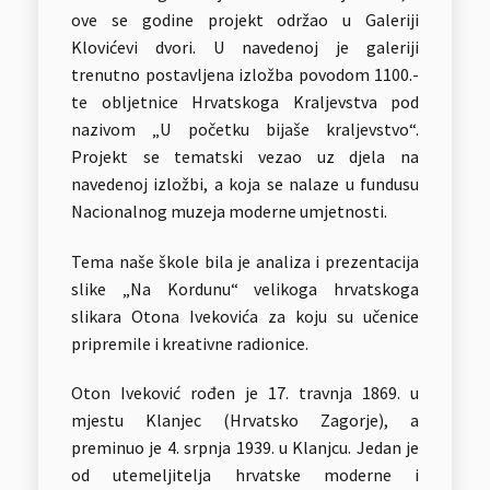
ove se godine projekt održao u Galeriji
Klovićevi dvori. U navedenoj je galeriji
trenutno postavljena izložba povodom 1100.-
te obljetnice Hrvatskoga Kraljevstva pod
nazivom „U početku bijaše kraljevstvo“.
Projekt se tematski vezao uz djela na
navedenoj izložbi, a koja se nalaze u fundusu
Nacionalnog muzeja moderne umjetnosti.
Tema naše škole bila je analiza i prezentacija
slike „Na Kordunu“ velikoga hrvatskoga
slikara Otona Ivekovića za koju su učenice
pripremile i kreativne radionice.
Oton Iveković rođen je 17. travnja 1869. u
mjestu Klanjec (Hrvatsko Zagorje), a
preminuo je 4. srpnja 1939. u Klanjcu. Jedan je
od utemeljitelja hrvatske moderne i