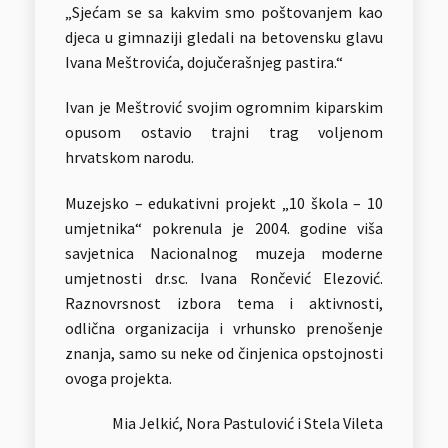
„Sjećam se sa kakvim smo poštovanjem kao
djeca u gimnaziji gledali na betovensku glavu
Ivana Meštrovića, dojučerašnjeg pastira.“
Ivan je Meštrović svojim ogromnim kiparskim
opusom ostavio trajni trag voljenom
hrvatskom narodu.
Muzejsko – edukativni projekt „10 škola – 10
umjetnika“ pokrenula je 2004. godine viša
savjetnica Nacionalnog muzeja moderne
umjetnosti dr.sc. Ivana Rončević Elezović.
Raznovrsnost izbora tema i aktivnosti,
odlična organizacija i vrhunsko prenošenje
znanja, samo su neke od činjenica opstojnosti
ovoga projekta.
Mia Jelkić, Nora Pastulović i Stela Vileta