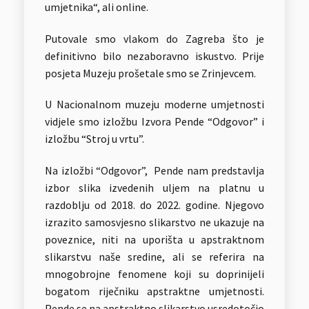
umjetnika“, ali online.
Putovale smo vlakom do Zagreba što je
definitivno bilo nezaboravno iskustvo. Prije
posjeta Muzeju prošetale smo se Zrinjevcem.
U Nacionalnom muzeju moderne umjetnosti
vidjele smo izložbu Izvora Pende “Odgovor” i
izložbu “Stroj u vrtu”.
Na izložbi “Odgovor”, Pende nam predstavlja
izbor slika izvedenih uljem na platnu u
razdoblju od 2018. do 2022. godine. Njegovo
izrazito samosvjesno slikarstvo ne ukazuje na
poveznice, niti na uporišta u apstraktnom
slikarstvu naše sredine, ali se referira na
mnogobrojne fenomene koji su doprinijeli
bogatom riječniku apstraktne umjetnosti.
Pende se na apstraktno slikarstvo usredotočio