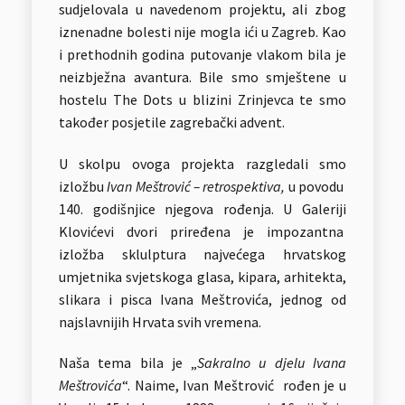
sudjelovala u navedenom projektu, ali zbog
iznenadne bolesti nije mogla ići u Zagreb. Kao
i prethodnih godina putovanje vlakom bila je
neizbježna avantura. Bile smo smještene u
hostelu The Dots u blizini Zrinjevca te smo
također posjetile zagrebački advent.
U skolpu ovoga projekta razgledali smo
izložbu
Ivan Meštrović – retrospektiva,
u povodu
140. godišnjice njegova rođenja. U Galeriji
Klovićevi dvori priređena je impozantna
izložba sklulptura najvećega hrvatskog
umjetnika svjetskoga glasa, kipara, arhitekta,
slikara i pisca Ivana Meštrovića, jednog od
najslavnijih Hrvata svih vremena.
Naša tema bila je „
Sakralno u djelu Ivana
Meštrovića
“. Naime, Ivan Meštrović rođen je u