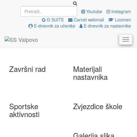
Upisi
EU projekti
Youtube
Instagram
G SUITE
Carnet webmail
Loomen
E-dnevnik za učenike
E-dnevnik za nastavnike
e-Škole
Državna matura
Završni rad
Materijali
nastavnika
Sportske
Zvjezdice škole
aktivnosti
Galerija slika