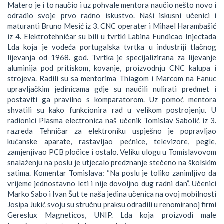
Matero je i to naučio i uz pohvale mentora naučio nešto novo i
odradio svoje prvo radno iskustvo. Naši iskusni učenici i
maturanti Bruno Mesić iz 3. CNC operater i Mihael Harambašić
iz 4. Elektrotehničar su bili u tvrtki Labina Fundicao Injectada
Lda koja je vodeća portugalska tvrtka u industriji tlačnog
lijevanja od 1968. god. Tvrtka je specijalizirana za lijevanje
aluminija pod pritiskom, kovanje, proizvodnju CNC kalupa i
strojeva. Radili su sa mentorima Thiagom i Marcom na Fanuc
upravljačkim jedinicama gdje su naučili nulirati predmet i
postaviti ga pravilno s komparatorom. Uz pomoć mentora
shvatili su kako funkcionira rad u velikom postrojenju. U
radionici Plasma electronica naš učenik Tomislav Sabolić iz 3.
razreda Tehničar za elektroniku uspješno je popravljao
kućanske aparate, rastavljao pećnice, televizore, pegle,
zamjenjivao PCB pločice i ostalo. Veliku ulogu u Tomislavovom
snalaženju na poslu je utjecalo predznanje stečeno na školskim
satima. Komentar Tomislava: “Na poslu je toliko zanimljivo da
vrijeme jednostavno leti i nije dovoljno dug radni dan”. Učenici
Marko Sabo i Ivan Šut te naša jedina učenica na ovoj mobilnosti
Josipa Jukić svoju su stručnu praksu odradili u renomiranoj firmi
Gereslux Magneticos, UNIP. Lda koja proizvodi male