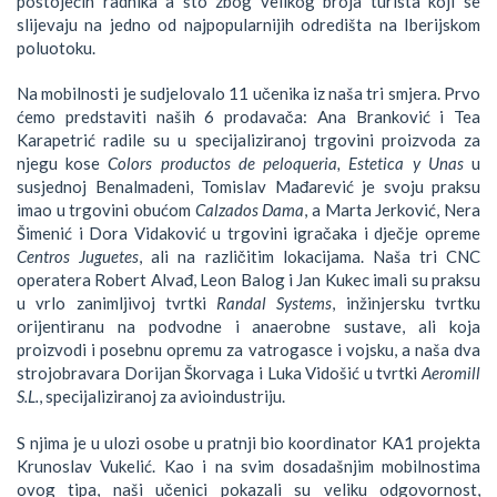
postojećih radnika a što zbog velikog broja turista koji se
slijevaju na jedno od najpopularnijih odredišta na Iberijskom
poluotoku.
Na mobilnosti je sudjelovalo 11 učenika iz naša tri smjera. Prvo
ćemo predstaviti naših 6 prodavača: Ana Branković i Tea
Karapetrić radile su u specijaliziranoj trgovini proizvoda za
njegu kose
Colors productos de peloqueria, Estetica y Unas
u
susjednoj Benalmadeni, Tomislav Mađarević je svoju praksu
imao u trgovini obućom
Calzados Dama
, a Marta Jerković, Nera
Šimenić i Dora Vidaković u trgovini igračaka i dječje opreme
Centros Juguetes
, ali na različitim lokacijama. Naša tri CNC
operatera Robert Alvađ, Leon Balog i Jan Kukec imali su praksu
u vrlo zanimljivoj tvrtki
Randal Systems
, inžinjersku tvrtku
orijentiranu na podvodne i anaerobne sustave, ali koja
proizvodi i posebnu opremu za vatrogasce i vojsku, a naša dva
strojobravara Dorijan Škorvaga i Luka Vidošić u tvrtki
Aeromill
S.L.
, specijaliziranoj za avioindustriju.
S njima je u ulozi osobe u pratnji bio koordinator KA1 projekta
Krunoslav Vukelić. Kao i na svim dosadašnjim mobilnostima
ovog tipa, naši učenici pokazali su veliku odgovornost,