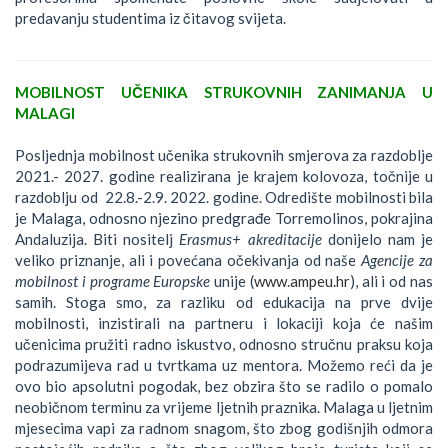
predavanju studentima iz čitavog svijeta.
MOBILNOST UČENIKA STRUKOVNIH ZANIMANJA U
MALAGI
Posljednja mobilnost učenika strukovnih smjerova za razdoblje
2021.- 2027. godine realizirana je krajem kolovoza, točnije u
razdoblju od 22.8.-2.9. 2022. godine. Odredište mobilnosti bila
je Malaga, odnosno njezino predgrađe Torremolinos, pokrajina
Andaluzija. Biti nositelj
Erasmus+ akreditacije
donijelo nam je
veliko priznanje, ali i povećana očekivanja od naše
Agencije za
mobilnost i programe Europske
unije (
www.ampeu.hr
), ali i od nas
samih. Stoga smo, za razliku od edukacija na prve dvije
mobilnosti, inzistirali na partneru i lokaciji koja će našim
učenicima pružiti radno iskustvo, odnosno stručnu praksu koja
podrazumijeva rad u tvrtkama uz mentora. Možemo reći da je
ovo bio apsolutni pogodak, bez obzira što se radilo o pomalo
neobičnom terminu za vrijeme ljetnih praznika. Malaga u ljetnim
mjesecima vapi za radnom snagom, što zbog godišnjih odmora