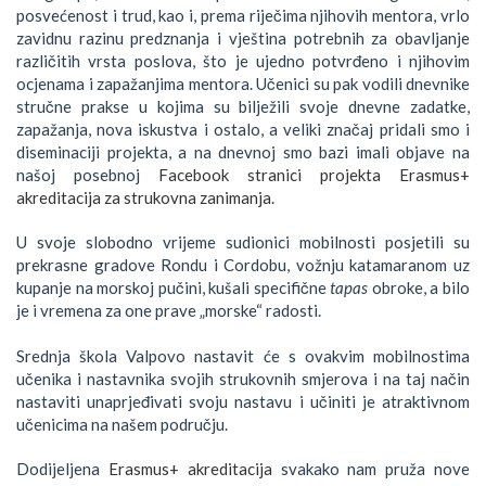
posvećenost i trud, kao i, prema riječima njihovih mentora, vrlo
zavidnu razinu predznanja i vještina potrebnih za obavljanje
različitih vrsta poslova, što je ujedno potvrđeno i njihovim
ocjenama i zapažanjima mentora. Učenici su pak vodili dnevnike
stručne prakse u kojima su bilježili svoje dnevne zadatke,
zapažanja, nova iskustva i ostalo, a veliki značaj pridali smo i
diseminaciji projekta, a na dnevnoj smo bazi imali objave na
našoj posebnoj
Facebook stranici projekta Erasmus+
akreditacija za strukovna zanimanja
.
U svoje slobodno vrijeme sudionici mobilnosti posjetili su
prekrasne gradove Rondu i Cordobu, vožnju katamaranom uz
kupanje na morskoj pučini, kušali specifične
tapas
obroke, a bilo
je i vremena za one prave „morske“ radosti.
Srednja škola Valpovo nastavit će s ovakvim mobilnostima
učenika i nastavnika svojih strukovnih smjerova i na taj način
nastaviti unaprjeđivati svoju nastavu i učiniti je atraktivnom
učenicima na našem području.
Dodijeljena
Erasmus+ akreditacija
svakako nam pruža nove