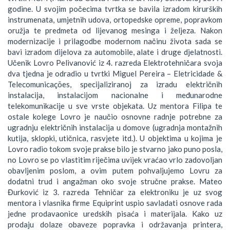
godine. U svojim počecima tvrtka se bavila izradom kirurških
instrumenata, umjetnih udova, ortopedske opreme, popravkom
oružja te predmeta od lijevanog mesinga i željeza. Nakon
modernizacije i prilagodbe modernom načinu života sada se
bavi izradom dijelova za automobile, alate i druge djelatnosti.
Učenik Lovro Pelivanović iz 4. razreda Elektrotehničara svoja
dva tjedna je odradio u tvrtki Miguel Pereira – Eletricidade &
Telecomunicações, specijaliziranoj za izradu električnih
instalacija, instalacijom nacionalne i međunarodne
telekomunikacije u sve vrste objekata. Uz mentora Filipa te
ostale kolege Lovro je naučio osnovne radnje potrebne za
ugradnju električnih instalacija u domove (ugradnja montažnih
kutija, sklopki, utičnica, rasvjete itd.). U objektima u kojima je
Lovro radio tokom svoje prakse bilo je stvarno jako puno posla,
no Lovro se po vlastitim riječima uvijek vraćao vrlo zadovoljan
obavljenim poslom, a ovim putem pohvaljujemo Lovru za
dodatni trud i angažman oko svoje stručne prakse. Mateo
Đurković iz 3. razreda Tehničar za elektroniku je uz svog
mentora i vlasnika firme Equiprint uspio savladati osnove rada
jedne prodavaonice uredskih pisaća i materijala. Kako uz
prodaju dolaze obaveze popravka i održavanja printera,