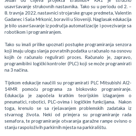
usavršavanje strukovnih nastavnika. Tako su u periodu od 2. –
8. travnja 2022. nastavnici strojarske grupe predmeta, Valentin
Gadanec i Saša Mrkonić, boravili u Sloveniji. Naglasak edukacija
je bilo usavršavanje iz područja automatizacije i povezivanje sa
robotikom i programiranjem.
Tako su imali prilike upoznati postupke programiranja senzora
koji imaju ulogu slanja povratnih podatka u računalo na osnovu
kojih će računalo regulirati proces. Računalo je, zapravo,
programibilni logički kontroler (PLC) koji se može programirati
na 3 načina.
Tijekom edukacije naučili su programirati PLC Mitsubishi Al2-
14MR pomoću programa za blokovsko programiranje.
Edukacija je započela kratkim teorijskim izlaganjem o
pneumatici, robotici, PLC-ovima i logičkim funkcijama. Nakon
toga, krenulo se sa rješavanjem problemskih zadataka iz
stvarnog života. Neki od primjera su programiranje rada
semafora, te programiranje otvaranja garažne rampe ovisno o
stanju raspoloživih parkirnih mjesta na parkiralištu.