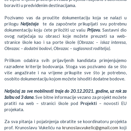
boraviti u predviđenim destinacijama.
Pozivamo vas da proučite dokumentaciju koja se nalazi u
prilogu
Natječaja
te da započnete prikupljati svu potrebnu
dokumentaciju koju ćete priložiti uz vašu
Prijavu
. Sastavni dio
ovog natječaja su obrasci koje možete preuzeti sa web-
stranice škole kao i sa porte škole (
Obrazac – iskaz interesa,
Obrazac – dodatni bodovi, Obrazac – suglasnost roditelja).
Prilikom odabira svih prijavljenih kandidata primjenjujemo
razrađene kriterije bodovanja. Stoga vas pozivamo da se što
više angažirate i na vrijeme prikupite sve što je potrebno,
osobito dokumentaciju kojom možete ishoditi dodatne bodove.
Natječaj za sve mobilnosti traje do 20.12.2021. godine, uz rok za
žalbu od 3 dana
. Sve bitne informacije vezano za projekt možete
pratiti na web – stranici škole pod
Projekti
– novosti EU
projekata.
Za sva pitanja i pojašnjenja obratite se koordinatoru projekta
prof. Krunoslavu Vukeliću na
krunoslav.vukelic@gmail.com
koji