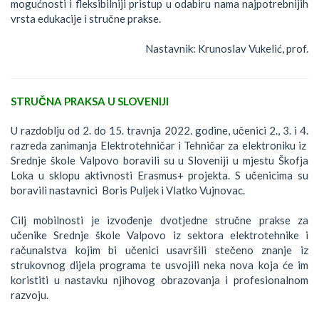
mogućnosti i fleksibilniji pristup u odabiru nama najpotrebnijih
vrsta edukacije i stručne prakse.
Nastavnik: Krunoslav Vukelić, prof.
STRUČNA PRAKSA U SLOVENIJI
U razdoblju od 2. do 15. travnja 2022. godine, učenici 2., 3. i 4.
razreda zanimanja Elektrotehničar i Tehničar za elektroniku iz
Srednje škole Valpovo boravili su u Sloveniji u mjestu Škofja
Loka u sklopu aktivnosti Erasmus+ projekta. S učenicima su
boravili nastavnici Boris Puljek i Vlatko Vujnovac.
Cilj mobilnosti je izvođenje dvotjedne stručne prakse za
učenike Srednje škole Valpovo iz sektora elektrotehnike i
računalstva kojim bi učenici usavršili stečeno znanje iz
strukovnog dijela programa te usvojili neka nova koja će im
koristiti u nastavku njihovog obrazovanja i profesionalnom
razvoju.