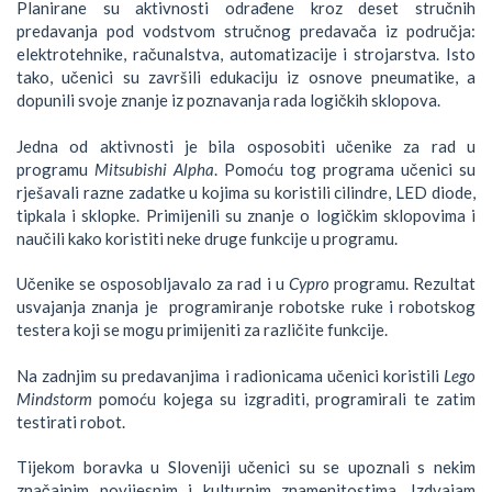
Planirane su aktivnosti odrađene kroz deset stručnih
predavanja pod vodstvom stručnog predavača iz područja:
elektrotehnike, računalstva, automatizacije i strojarstva. Isto
tako, učenici su završili edukaciju iz osnove pneumatike, a
dopunili svoje znanje iz poznavanja rada logičkih sklopova.
Jedna od aktivnosti je bila osposobiti učenike za rad u
programu
Mitsubishi Alpha
. Pomoću tog programa učenici su
rješavali razne zadatke u kojima su koristili cilindre, LED diode,
tipkala i sklopke. Primijenili su znanje o logičkim sklopovima i
naučili kako koristiti neke druge funkcije u programu.
Učenike se osposobljavalo za rad i u
Cypro
programu. Rezultat
usvajanja znanja je programiranje robotske ruke i robotskog
testera koji se mogu primijeniti za različite funkcije.
Na zadnjim su predavanjima i radionicama učenici koristili
Lego
Mindstorm
pomoću kojega su izgraditi, programirali te zatim
testirati robot.
Tijekom boravka u Sloveniji učenici su se upoznali s nekim
značajnim povijesnim i kulturnim znamenitostima. Izdvajam