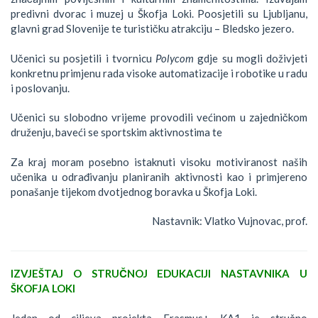
predivni dvorac i muzej u Škofja Loki. Poosjetili su Ljubljanu,
glavni grad Slovenije te turističku atrakciju – Bledsko jezero.
Učenici su posjetili i tvornicu
Polycom
gdje su mogli doživjeti
konkretnu primjenu rada visoke automatizacije i robotike u radu
i poslovanju.
Učenici su slobodno vrijeme provodili većinom u zajedničkom
druženju, baveći se sportskim aktivnostima te
Za kraj moram posebno istaknuti visoku motiviranost naših
učenika u odrađivanju planiranih aktivnosti kao i primjereno
ponašanje tijekom dvotjednog boravka u Škofja Loki.
Nastavnik: Vlatko Vujnovac, prof.
IZVJEŠTAJ O STRUČNOJ EDUKACIJI NASTAVNIKA U
ŠKOFJA LOKI
Jedan od ciljeva projekta Erasmus+ KA1 je stručno