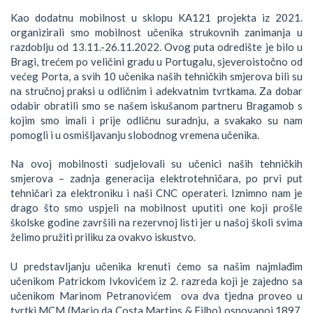
Kao dodatnu mobilnost u sklopu KA121 projekta iz 2021.
organizirali smo mobilnost učenika strukovnih zanimanja u
razdoblju od 13.11.-26.11.2022. Ovog puta odredište je bilo u
Bragi, trećem po veličini gradu u Portugalu, sjeveroistočno od
većeg Porta, a svih 10 učenika naših tehničkih smjerova bili su
na stručnoj praksi u odličnim i adekvatnim tvrtkama. Za dobar
odabir obratili smo se našem iskušanom partneru Bragamob s
kojim smo imali i prije odličnu suradnju, a svakako su nam
pomogli i u osmišljavanju slobodnog vremena učenika.
Na ovoj mobilnosti sudjelovali su učenici naših tehničkih
smjerova – zadnja generacija elektrotehničara, po prvi put
tehničari za elektroniku i naši CNC operateri. Iznimno nam je
drago što smo uspjeli na mobilnost uputiti one koji prošle
školske godine završili na rezervnoj listi jer u našoj školi svima
želimo pružiti priliku za ovakvo iskustvo.
U predstavljanju učenika krenuti ćemo sa našim najmlađim
učenikom Patrickom Ivkovićem iz 2. razreda koji je zajedno sa
učenikom Marinom Petranovićem ova dva tjedna proveo u
tvrtki MCM (Mario da Costa Martins & Filho) osnovanoj 1897.