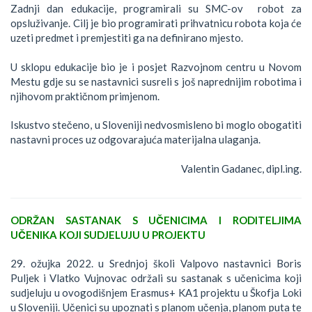
Zadnji dan edukacije, programirali su SMC-ov robot za
opsluživanje. Cilj je bio programirati prihvatnicu robota koja će
uzeti predmet i premjestiti ga na definirano mjesto.
U sklopu edukacije bio je i posjet Razvojnom centru u Novom
Mestu gdje su se nastavnici susreli s još naprednijim robotima i
njihovom praktičnom primjenom.
Iskustvo stečeno, u Sloveniji nedvosmisleno bi moglo obogatiti
nastavni proces uz odgovarajuća materijalna ulaganja.
Valentin Gadanec, dipl.ing.
ODRŽAN SASTANAK S UČENICIMA I RODITELJIMA
UČENIKA KOJI SUDJELUJU U PROJEKTU
29. ožujka 2022. u Srednjoj školi Valpovo nastavnici Boris
Puljek i Vlatko Vujnovac održali su sastanak s učenicima koji
sudjeluju u ovogodišnjem Erasmus+ KA1 projektu u Škofja Loki
u Sloveniji. Učenici su upoznati s planom učenja, planom puta te