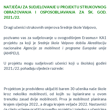
NATJEČAJ ZA SUDJELOVANJE U PROJEKTU STRUKOVNOG
OBRAZOVANJA I OSPOSOBLJAVANJA ZA ŠK. GOD.
2021./22.
Dragi učenici strukovnih smjerova Srednje škole Valpovo,
pozivamo vas za sudjelovanje u ovogodišnjem Erasmus+ KA1
projektu za koji je
Srednja škola Valpovo
dobila
Akreditaciju
nacionalne
Agencije za mobilnost i programe Europske unije
(AMPEU).
U projektu mogu sudjelovati učenici koji u školskoj godini
2021./22. pohađaju sljedeće razrede:
Projektom je predviđeno uključiti barem 30 učenika naše škole
kroz nekoliko mobilnosti, od kojih su isplanirane u ovom
trenutku zasad dvije mobilnosti. Prva je mobilnost planirana
krajem siječnja 2022., a druga krajem veljače 2022. Nastavnici
će cijelo vrijeme pratiti provedbu projekta i zajedno s učenicima