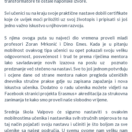
transformatore te ostale naponske izvore.
Svi učenici su na kraju svoje praktične nastave dobili certifikate
koje će uvijek moći priložiti uz svoj životopis i pripisati si još
jedno važno iskustvo u njihovom razvoju.
S njima ovoga puta su najveći dio vremena proveli mladi
profesori Zoran Mrkonić i Dino Emes. Kada je u pitanju
mobilnost ovakvog tipa učenici su opet pokazali svoju veliku
odgovornost, posvećenost i trud te prema riječima mentora
lako savladavanje novih izazova na poslu uz poznato
predznanje več stečeno na nastavi. Sve to još jednom potvrđuju
i ocjene dane od strane mentora nakon pregleda učeničkih
dnevnika stručne prakse gdje su zapisana zapažanja i nova
iskustva učenika. Dodatno o radu učenika možete vidjeti na
Facebook stranici projekta Erasmus+ akreditacija za strukovna
zanimanja te kako smo proveli naše slobodno vrijeme.
Srednja škola Valpovo će sigurno nastaviti s ovakvim
mobilnostima učenika i nastavnika svih stručnih smjerova te na
taj način pojačati svoju nastavu i učiniti je što boljom za sve
učenike sa našeg područja. U svemu ovome nam veliku nam