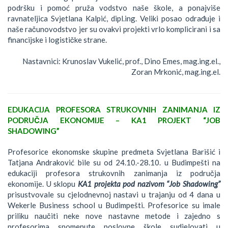
podršku i pomoć pruža vodstvo naše škole, a ponajviše
ravnateljica Svjetlana Kalpić, dipl.ing. Veliki posao odrađuje i
naše računovodstvo jer su ovakvi projekti vrlo komplicirani i sa
financijske i logističke strane.
Nastavnici: Krunoslav Vukelić, prof., Dino Emes, mag.ing.el.,
Zoran Mrkonić, mag.ing.el.
EDUKACIJA PROFESORA STRUKOVNIH ZANIMANJA IZ
PODRUČJA EKONOMIJE – KA1 PROJEKT “JOB
SHADOWING”
Profesorice ekonomske skupine predmeta Svjetlana Barišić i
Tatjana Andraković bile su od 24.10.-28.10. u Budimpešti na
edukaciji profesora strukovnih zanimanja iz područja
ekonomije. U sklopu
KA1 projekta pod nazivom “Job Shadowing”
prisustvovale su cjelodnevnoj nastavi u trajanju od 4 dana u
Wekerle Business school u Budimpešti. Profesorice su imale
priliku naučiti neke nove nastavne metode i zajedno s
profesorima spomenute poslovne škole sudjelovati u