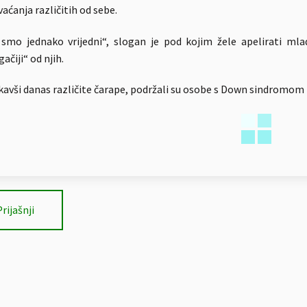
vaćanja različitih od sebe.
 smo jednako vrijedni“, slogan je pod kojim žele apelirati ml
ačiji“ od njih.
avši danas različite čarape, podržali su osobe s Down sindromom te
Prijašnji