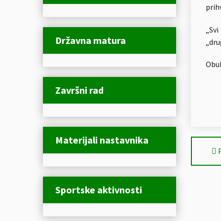
prih
„Svi
Državna matura
„drug
Obuk
Završni rad
Materijali nastavnika
Sportske aktivnosti