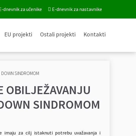
E-dnevnik za učenike
E-dnevnik za nastavnike
EU projekti
Ostali projekti
Kontakti
SE OBILJEŽAVANJU
S DOWN SINDROMOM
e imaju za cilj istaknuti potrebu uvažavanja i