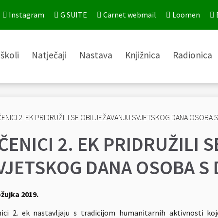
Instagram
G SUITE
Carnet webmail
Loomen
školi
Natječaji
Nastava
Knjižnica
Radionica
ČENICI 2. EK PRIDRUŽILI 
VJETSKOG DANA OSOBA 
ožujka 2019.
ici 2. ek nastavljaju s tradicijom humanitarnih aktivnosti koj