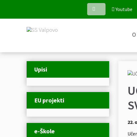
Youtube
O 
Upisi
U
EU projekti
S
22. 
e-Škole
Učen