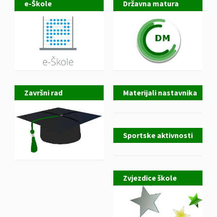
e-Škole
Državna matura
Završni rad
Materijali nastavnika
Sportske aktivnosti
Zvjezdice škole