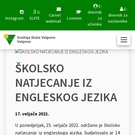
E-
E-
G
dnevnik
Carnet
dnevnik za
Instagram
SUITE
Loomen
za
webmail
nastavnike
učenike
ŠKOLSKO
NATJECANJE IZ
ENGLESKOG JEZIKA
17. veljače 2021.
U ponedjeljak, 15. veljače 2021. održano je školsko
natjecanje iz engleskoga jezika. Sudjelovalo je 14