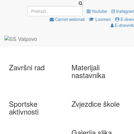
Upisi
EU projekti
Youtube
Instagra
Carnet webmail
Loomen
E-dnevn
E-dnevnik
e-Škole
Državna matura
Završni rad
Materijali
nastavnika
Sportske
Zvjezdice škole
aktivnosti
Galerija slika