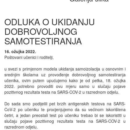
ODLUKA O UKIDANJU
DOBROVOLJNOG
SAMOTESTIRANJA
16. ožujka 2022.
Poštovani učenici i roditelji,
u svezi s primjenom modela ukidanja samoizolacija u osnovnim i
srednjim školama uz provođenje dobrovoljnog samotestiranja
učenika, ovim putem upućujemo kako je od petka, 18. ožujka
2022. potrebno provoditi ovu mjeru samo u slučaju pojave
pozitivnog rezultata testa na SARS-COV-2 u razrednom odjelu.
Do sada smo podijelili pet brzih antigenskih testova na SARS-
CoV-2 po učeniku te procjenjujemo da su većinom iskorištena
četiri, a jedan preostali test po učeniku trebao bi se iskoristiti u
slučaju pojave pozitivnog rezultata testa na SARS-COV-2 u
razrednom odjelu.