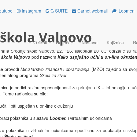
LATNICI SREDNJE ŠKOLE VAL
outube
Instagram
G SUITE
Carnet webmail
Loomen
OSOBLJAVANJU O IK – TEHNO
topada 2018.
O školi
Natječaji
Nastava
Knjižnica
R
rima Srednje škole Valpovo, 22. i 26. listopada 2018., održane su rad
 škole
Valpovo
pod nazivom
Kako uspješno učiti u on-line okružen
ce provodi
Ministarstvo znanosti i obrazovanja
(MZO) zajedno sa svoj
mentalnog programa
Škola za život
.
ionice je podići razinu osposobljenosti za primjenu IK – tehnologije u u
. Teme radionica su bile:
učiti i biti uspješan u on-line okruženju
koraci polaznika u sustavu
Loomen
i virtualnim učionicama
ze polaznika u virtualnim učionicama specifično za edukacije u skl
ma
Škola za život.