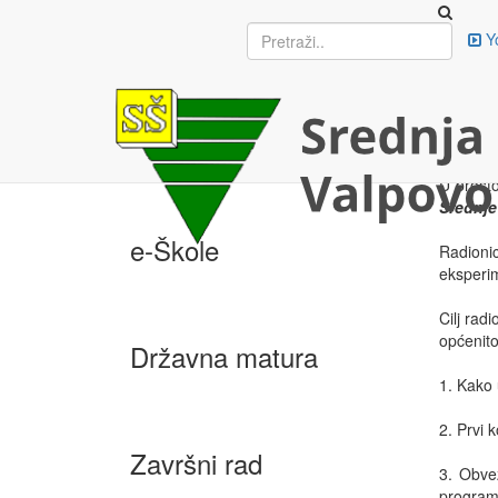
Upisi
DJE
Y
OSP
26. lis
EU projekti
U prosto
Srednje
e-Škole
Radioni
eksperi
Cilj rad
općenito
Državna matura
1. Kako 
2. Prvi 
Završni rad
3. Obve
progra