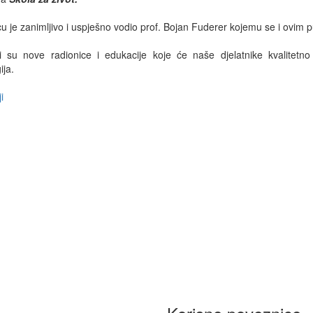
u je zanimljivo i uspješno vodio prof. Bojan Fuderer kojemu se i ovim 
i su nove radionice i edukacije koje će naše djelatnike kvalitetn
ija.
i