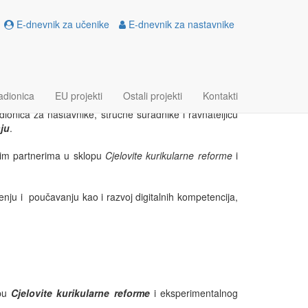
POVO NA
E-dnevnik za učenike
E-dnevnik za nastavnike
LOGIJI
adionica
EU projekti
Ostali projekti
Kontakti
ionica za nastavnike, stručne suradnike i ravnateljicu
ju
.
im partnerima u sklopu
Cjelovite kurikularne reforme
i
čenju i poučavanju kao i razvoj digitalnih kompetencija,
opu
Cjelovite kurikularne reforme
i eksperimentalnog