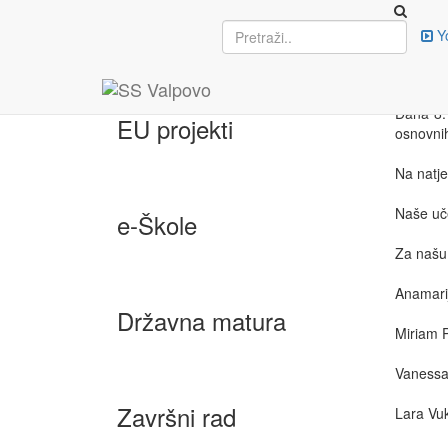
Upisi
Y
ŽUP
8. travn
Dana 8. 
EU projekti
osnovnih
Na natje
Naše uče
e-Škole
Za našu 
Anamarij
Državna matura
Miriam P
Vanessa 
Završni rad
Lara Vuk