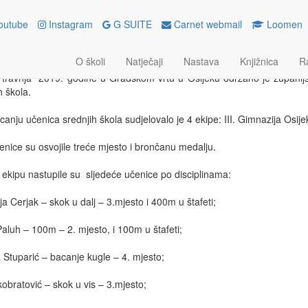
outube
Instagram
G SUITE
Carnet webmail
Loomen
ANIJSKO NATJECANJE U ATLET
O školi
Natječaji
Nastava
Knjižnica
R
ja 2019.
travnja 2019. godine u Gradskom vrtu u Osijeku održano je županijsko
 škola.
canju učenica srednjih škola sudjelovalo je 4 ekipe: III. Gimnazija Osije
nice su osvojile treće mjesto i brončanu medalju.
ekipu nastupile su sljedeće učenice po disciplinama:
a Cerjak – skok u dalj – 3.mjesto i 400m u štafeti;
aluh – 100m – 2. mjesto, i 100m u štafeti;
Stuparić – bacanje kugle – 4. mjesto;
obratović – skok u vis – 3.mjesto;