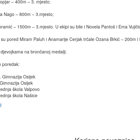
opjar – 400m – 3. mjesto;
a Nago – 800m – 3.mjesto;
ramić – 1500m – 3.mjesto. U ekipi su bile i Novela Pantoš i Ema Vujiči
i su pored Miram Paluh i Anamarije Cerjak trčale Ozana Brkić – 200m i
 djevojkama na brončanoj medalji.
 poredak:
I. Gimnazija Osijek
 Gimnazija Osijek
ednja škola Valpovo
ednja škola Našice
i