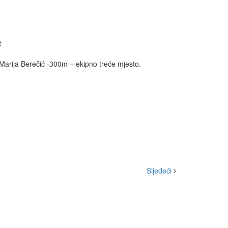
ć
 Marija Berečić -300m – ekipno treće mjesto.
Sljedeći