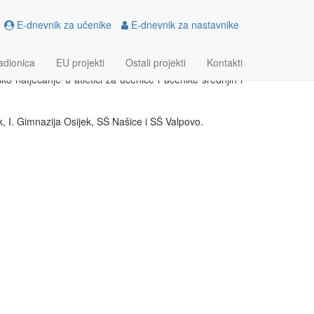
E-dnevnik za učenike
E-dnevnik za nastavnike
ICI
adionica
EU projekti
Ostali projekti
Kontakti
 natjecanje u atletici za učenice i učenike srednjih i
k, I. Gimnazija Osijek, SŠ Našice i SŠ Valpovo.