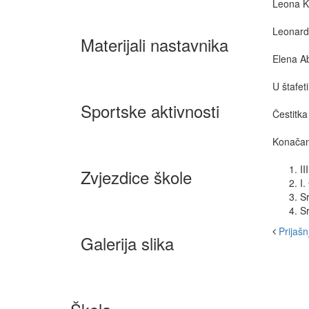
Leona K
Leonard
Materijali nastavnika
Elena Ab
U štafet
Sportske aktivnosti
Čestitka
Konačan
II
Zvjezdice škole
I.
Sr
Sr
Prijašnj
Galerija slika