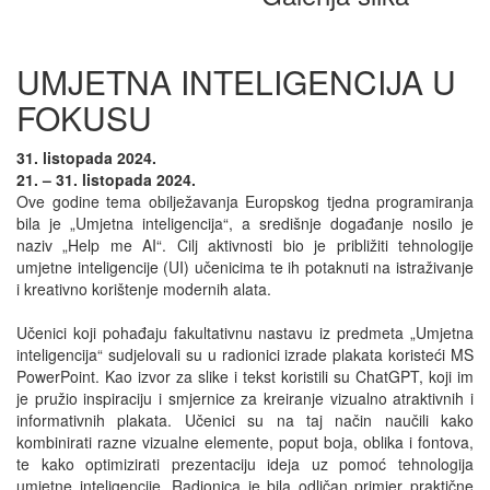
UMJETNA INTELIGENCIJA U
FOKUSU
31. listopada 2024.
21. – 31. listopada 2024.
Ove godine tema obilježavanja Europskog tjedna programiranja
bila je „Umjetna inteligencija“, a središnje događanje nosilo je
naziv „Help me AI“. Cilj aktivnosti bio je približiti tehnologije
umjetne inteligencije (UI) učenicima te ih potaknuti na istraživanje
i kreativno korištenje modernih alata.
Učenici koji pohađaju fakultativnu nastavu iz predmeta „Umjetna
inteligencija“ sudjelovali su u radionici izrade plakata koristeći MS
PowerPoint. Kao izvor za slike i tekst koristili su ChatGPT, koji im
je pružio inspiraciju i smjernice za kreiranje vizualno atraktivnih i
informativnih plakata. Učenici su na taj način naučili kako
kombinirati razne vizualne elemente, poput boja, oblika i fontova,
te kako optimizirati prezentaciju ideja uz pomoć tehnologija
umjetne inteligencije. Radionica je bila odličan primjer praktične