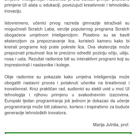
primjene UI alata u edukaciji, povezujući kreativnost i tehnološku
inovaciju.
Istovremeno, učenici prvog razreda gimnazije istraživali su
mogućnosti Scratch Laba, verzije popularnog programa Scratch
obogaćene umjetnom inteligencijom. Posebno su se bavili
ekstenzijom za prepoznavanje lica, koristeći kameru kako bi
kreirali programe koji prate pokrete lica. Ova ekstenzija može
prepoznati prisutnost lica te precizno odrediti poziciju očiju, ušiju,
nosa i usta. Rezultat radionice bili su interaktivni programi koji su
impresionirali i nastavnike i kolege.
Obje radionice su pokazale kako umjetna inteligencija može
obogatiti nastavni proces i potaknuti učenike na kreativnost i
inovativnost. Kroz praktičan rad, sudionici su stekli uvid u moć UI
tehnologija i njihovu primjenu u svakodnevnim izazovima.
Europski tjedan programiranja još jednom je dokazao da učenje
programiranja može biti zabavno, korisno i inspirativno za buduće
generacije tehnoloških inovatora.
Marija Jutriša, prof.