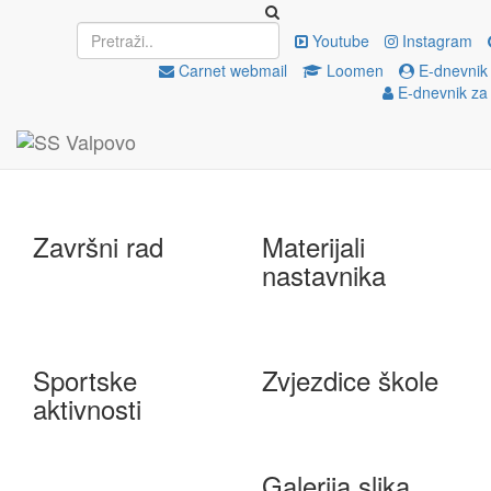
Upisi
EU projekti
Youtube
Instagram
Carnet webmail
Loomen
E-dnevnik 
E-dnevnik za
e-Škole
Državna matura
Završni rad
Materijali
nastavnika
Sportske
Zvjezdice škole
aktivnosti
Galerija slika