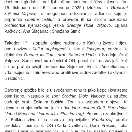
dostupna gledateljima i ljubiteljima umjetnosti čitav mjesec (od
15. listopada do 15. studenoga 2025.) izložena u
Gradskoj
knjižnici Valpovo
uz mogućnost održavanja radionica koje je
pripremio
Goethe institut
, a provode ih sa svojim učenicima
profesorice njemačkoga jezika
Srednje škole Valpovo
, Ljiljana
Vučković, Ana Slačanac i Snježana Simić.
Također, 17. listopada, online radionicu o Kafkinu životu i djelu
pod nazivom
Kafka unplugged
, u formi
Escape-a,
održala je
djelatnica
Goethe instituta
,
prof.
Katarina Đorić
u Srednjoj školi
Valpovo. Sudjelovali su učenici 4 OG, početnici i nastavljači, koji
su uz pratnju svojih profesorica Snježane Simić i Ane Slačanac
vrlo uspješno i zainteresirano pratili sve radne zadatke i aktivnosti
u radionici.
Otvorenje izložbe bilo je u svečanom tonu te jako lijepo i kvalitetno
osmišljeno. Nastupio je zbor
Srednje škole Valpovo
uz stručno
vođenje prof. Želimira Sušića. Tom su prigodom otpjevali tri
pjesme na njemačkome jeziku (
Ich lobe meinen Gott, Herr deine
Liebe i Manchmal feiren wir mitten im Tag)
. Potom su zanimljivosti
iz Kafkina života na osnovu pripovijetke
Preobražaj
publici
predstavili učenici 4. OG (Karla Cvetković, Dora Prelčec, Luka
Varžić i Marino Marjanović), a njih je za taj nastup pripremila