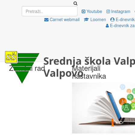
Upisi
EU projekti
Youtube
Instagram
Carnet webmail
Loomen
E-dnevnik
E-dnevnik za
e-Škole
Državna matura
Završni rad
Materijali
nastavnika