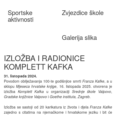
Sportske
Zvjezdice škole
aktivnosti
Galerija slika
IZLOŽBA I RADIONICE
KOMPLETT KAFKA
31. listopada 2024.
Povodom obilježavanja 100-te godišnjice smrti
Franza Kafke
, a u
sklopu
Mjeseca hrvatske knjige
, 16. listopada 2025. otvorena je
izložba
Komplett Kafka
u organizaciji
Srednje škole Valpovo
,
Gradske knjižnice Valpovo
i
Goethe instituta, Zagreb
.
Izložba se sastoji od 20 karikatura iz života i djela
Franza Kafke
zajedno s citatima na njemačkome i hrvatskome jeziku i bit će