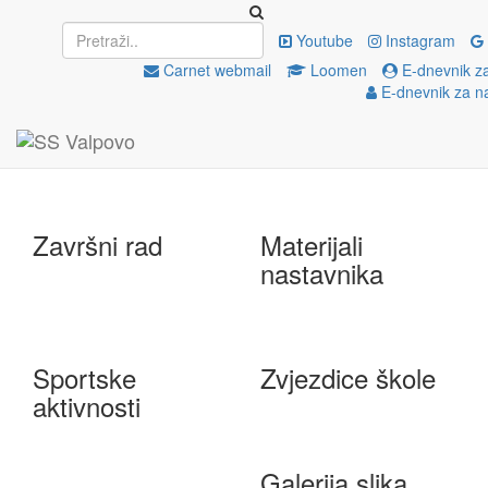
Upisi
EU projekti
Youtube
Instagram
Carnet webmail
Loomen
E-dnevnik z
E-dnevnik za n
e-Škole
Državna matura
Završni rad
Materijali
nastavnika
Sportske
Zvjezdice škole
aktivnosti
Galerija slika