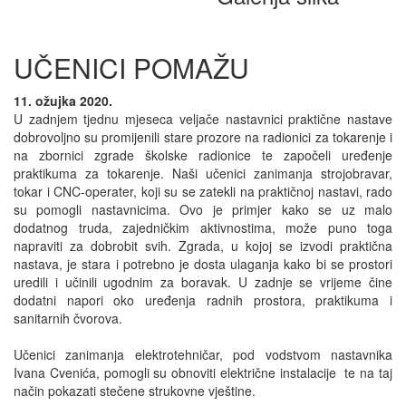
UČENICI POMAŽU
11. ožujka 2020.
U zadnjem tjednu mjeseca veljače nastavnici praktične nastave
dobrovoljno su promijenili stare prozore na radionici za tokarenje i
na zbornici zgrade školske radionice te započeli uređenje
praktikuma za tokarenje. Naši učenici zanimanja strojobravar,
tokar i CNC-operater, koji su se zatekli na praktičnoj nastavi, rado
su pomogli nastavnicima. Ovo je primjer kako se uz malo
dodatnog truda, zajedničkim aktivnostima, može puno toga
napraviti za dobrobit svih. Zgrada, u kojoj se izvodi praktična
nastava, je stara i potrebno je dosta ulaganja kako bi se prostori
uredili i učinili ugodnim za boravak. U zadnje se vrijeme čine
dodatni napori oko uređenja radnih prostora, praktikuma i
sanitarnih čvorova.
Učenici zanimanja elektrotehničar, pod vodstvom nastavnika
Ivana Cvenića, pomogli su obnoviti električne instalacije te na taj
način pokazati stečene strukovne vještine.