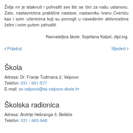
Želja mi je istaknuti i pohvaliti sve što se čini za našu ustanovu.
Zato, nastavnicima praktične nastave, nastavniku Ivanu Cveniću
kao i svim učenicima koji su pomogli u navedenim aktivnostima
želim i ovim putem zahvaliti.
Ravnateljica škole: Svjetlana Kalpić, dipl.ing.
Prijašnji
Sljedeći
Škola
Adresa: Dr. Franje Tuđmana 2, Valpovo
Telefon:
031 / 651-577
E-mail:
ss-valpovo@ss-valpovo.skole.hr
Školska radionica
Adresa: Andrije Hebranga 5, Belišće
Telefon:
031 / 663-948