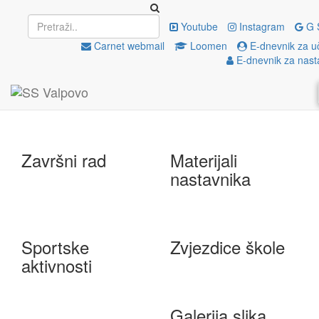
Upisi
EU projekti
Youtube
Instagram
G 
Carnet webmail
Loomen
E-dnevnik za u
E-dnevnik za nast
e-Škole
Državna matura
Završni rad
Materijali
nastavnika
Sportske
Zvjezdice škole
aktivnosti
Galerija slika