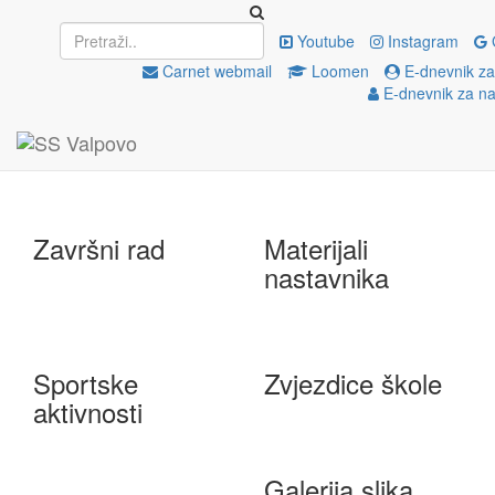
Upisi
EU projekti
Youtube
Instagram
Carnet webmail
Loomen
E-dnevnik za
E-dnevnik za na
e-Škole
Državna matura
Završni rad
Materijali
nastavnika
Sportske
Zvjezdice škole
aktivnosti
Galerija slika