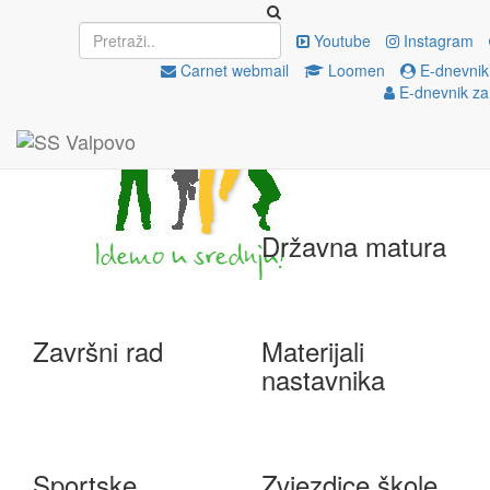
Upisi
EU projekti
Youtube
Instagram
Carnet webmail
Loomen
E-dnevnik
E-dnevnik za
e-Škole
Državna matura
Završni rad
Materijali
nastavnika
Sportske
Zvjezdice škole