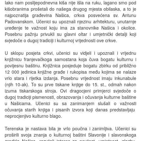
Iako nam poslijepodnevna kiša nije išla na ruku, lagano smo pod
kišobranima prošetali do našega drugog mjesta obilaska, a to je
najpoznatija građevina Našica, crkva posvećena sv. Antunu
Padovanskom. Učenici su upoznali njezinu arhitekturu, unutarnje
uređenje te važnost koju ima za stanovnike Našica i okolice.
Posebnu pažnju privukli su glavni oltar i umjetnički detalji koji
svjedoče o dugoj tradiciji i kulturnoj vrijednosti ove crkve.
U sklopu posjeta crkvi, učenici su vidjeli i upoznali i vrijednu
knjižnicu franjevačkoga samostana koja čuva bogatu kulturnu i
povijesnu baštinu. Knjižnica posjeduje bogatu zbirku od približno
12 000 jedinica knjižne građe i rukopisa među kojima se nalaze
vrlo stara i rijetka izdanja. Posebnu vrijednost imaju inkunabule
(njih 10-ak). To su prve tiskane knjige do 15. st., odmah nakon
izuma tiskarskoga stroja. Ovi dragocjeni primjerci svjedoče o
dugoj tradiciji pismenosti, obrazovanja i očuvanja kulturne baštine
u Našicama. Učenici su sa zanimanjem slušali o važnosti
očuvanja starih knjiga i pisanih izvora koji danas predstavljaju
neprocjenjivo kulturno blago.
Terenska je nastava bila je vrlo poučna i zanimljiva. Učenici su
proširili svoja znanja o kulturnoj baštini Slavonije i slavonskoga