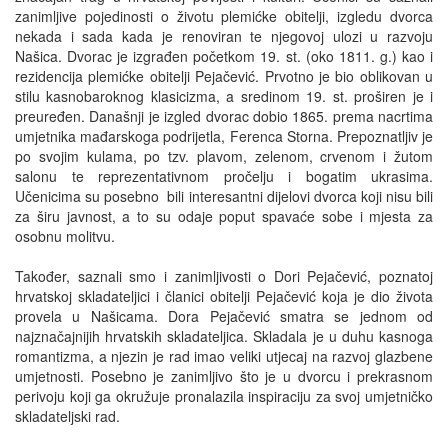
zanimljive pojedinosti o životu plemićke obitelji, izgledu dvorca
nekada i sada kada je renoviran te njegovoj ulozi u razvoju
Našica. Dvorac je izgrađen početkom 19. st. (oko 1811. g.) kao i
rezidencija plemićke obitelji Pejačević. Prvotno je bio oblikovan u
stilu kasnobaroknog klasicizma, a sredinom 19. st. proširen je i
preuređen. Današnji je izgled dvorac dobio 1865. prema nacrtima
umjetnika mađarskoga podrijetla, Ferenca Storna. Prepoznatljiv je
po svojim kulama, po tzv. plavom, zelenom, crvenom i žutom
salonu te reprezentativnom pročelju i bogatim ukrasima.
Učenicima su posebno bili interesantni dijelovi dvorca koji nisu bili
za širu javnost, a to su odaje poput spavaće sobe i mjesta za
osobnu molitvu.
Također, saznali smo i zanimljivosti o Dori Pejačević, poznatoj
hrvatskoj skladateljici i članici obitelji Pejačević koja je dio života
provela u Našicama. Dora Pejačević smatra se jednom od
najznačajnijih hrvatskih skladateljica. Skladala je u duhu kasnoga
romantizma, a njezin je rad imao veliki utjecaj na razvoj glazbene
umjetnosti. Posebno je zanimljivo što je u dvorcu i prekrasnom
perivoju koji ga okružuje pronalazila inspiraciju za svoj umjetničko
skladateljski rad.