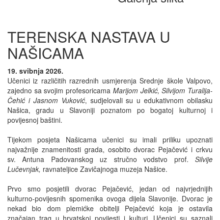
TERENSKA NASTAVA U
NAŠICAMA
19. svibnja 2026.
Učenici iz različitih razrednih usmjerenja Srednje škole Valpovo,
zajedno sa svojim profesoricama
Marijom Jelkić, Silvijom Turalija-
Čehić i Jasnom Vuković
, sudjelovali su u edukativnom obilasku
Našica, gradu u Slavoniji poznatom po bogatoj kulturnoj i
povijesnoj baštini.
Tijekom posjeta Našicama učenici su imali priliku upoznati
najvažnije znamenitosti grada, osobito dvorac Pejačević i crkvu
sv. Antuna Padovanskog uz stručno vodstvo prof.
Silvije
Lučevnjak,
ravnateljice Zavičajnoga muzeja Našice.
Prvo smo posjetili dvorac Pejačević, jedan od najvrjednijih
kulturno-povijesnih spomenika ovoga dijela Slavonije. Dvorac je
nekad bio dom plemićke obitelji Pejačević koja je ostavila
značajan trag u hrvatskoj povijesti i kulturi. Učenici su saznali