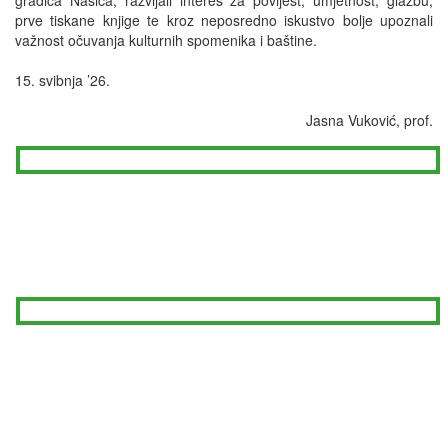
gradića Našica, razvijali interes za povijest, umjetnost, glazbu,
prve tiskane knjige te kroz neposredno iskustvo bolje upoznali
važnost očuvanja kulturnih spomenika i baštine.
15. svibnja ’26.
Jasna Vuković, prof.