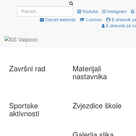
Upisi
EU projekti
Youtube
Instagram
Carnet webmail
Loomen
E-dnevnik za
E-dnevnik za n
e-Škole
Državna matura
Završni rad
Materijali
nastavnika
Sportske
Zvjezdice škole
aktivnosti
Galerija slika