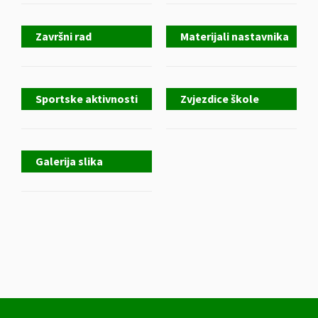
Završni rad
Materijali nastavnika
Sportske aktivnosti
Zvjezdice škole
Galerija slika