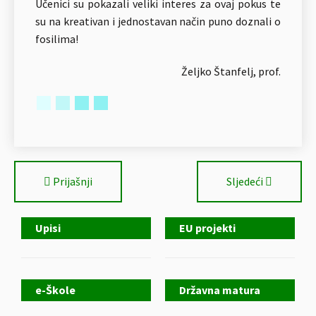
Učenici su pokazali veliki interes za ovaj pokus te
su na kreativan i jednostavan način puno doznali o
fosilima!
Željko Štanfelj, prof.
Prijašnji
Sljedeći
Upisi
EU projekti
e-Škole
Državna matura