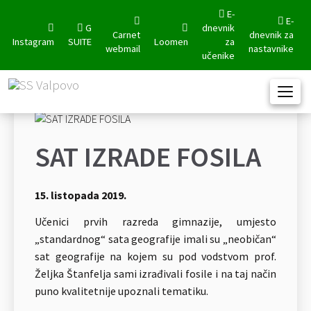
E-
E-
G
dnevnik
Carnet
dnevnik za
Instagram
SUITE
Loomen
za
webmail
nastavnike
učenike
SAT IZRADE FOSILA
15. listopada 2019.
Učenici prvih razreda gimnazije, umjesto
„standardnog“ sata geografije imali su „neobičan“
sat geografije na kojem su pod vodstvom prof.
Željka Štanfelja sami izrađivali fosile i na taj način
puno kvalitetnije upoznali tematiku.