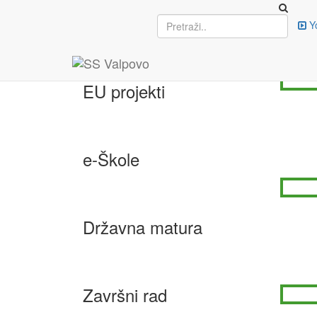
Upisi
Y
TRA
19. svi
EU projekti
e-Škole
Državna matura
Završni rad