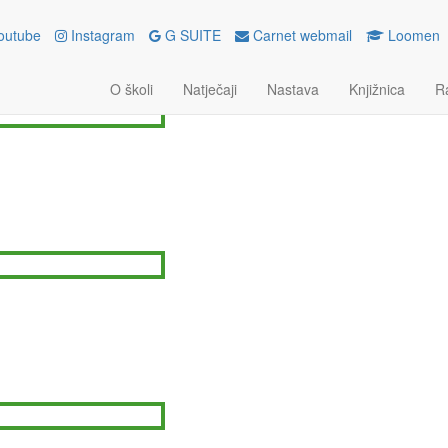
outube
Instagram
G SUITE
Carnet webmail
Loomen
GOVI AUSTRIJE KROZ MOJ OB
O školi
Natječaji
Nastava
Knjižnica
R
bnja 2024.