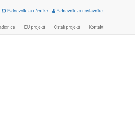
E-dnevnik za učenike
E-dnevnik za nastavnike
ETNIŠTVO U PRAKSI
adionica
EU projekti
Ostali projekti
Kontakti