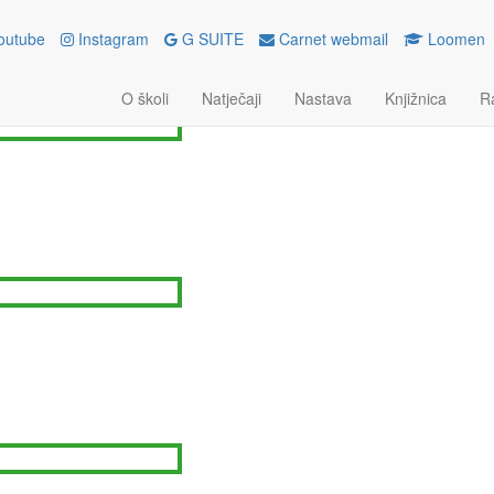
outube
Instagram
G SUITE
Carnet webmail
Loomen
ORTSKI MENADŽMENT I PODUZ
O školi
Natječaji
Nastava
Knjižnica
R
bnja 2026.