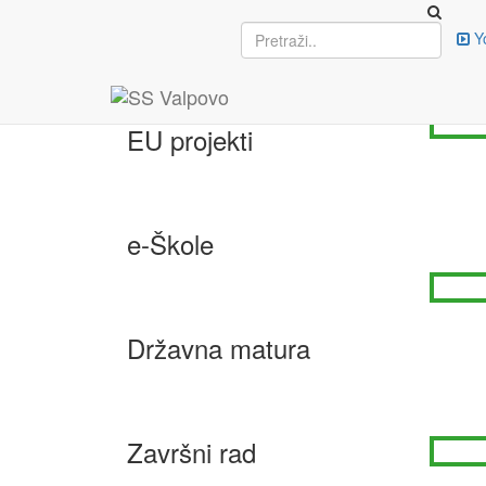
Upisi
Y
SP
26. svi
EU projekti
e-Škole
Državna matura
Završni rad