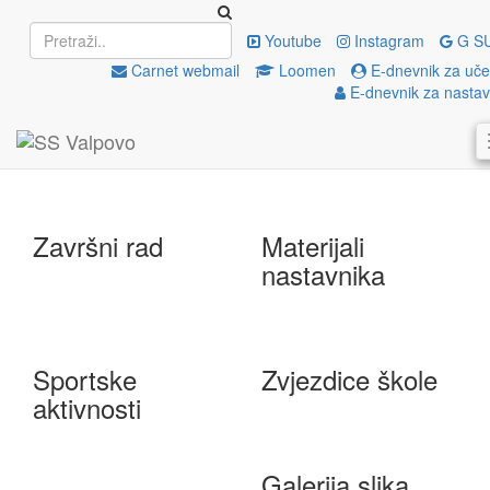
Upisi
EU projekti
Youtube
Instagram
G S
Carnet webmail
Loomen
E-dnevnik za uče
E-dnevnik za nastav
e-Škole
Državna matura
Završni rad
Materijali
nastavnika
Sportske
Zvjezdice škole
aktivnosti
Galerija slika