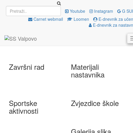
Upisi
EU projekti
Youtube
Instagram
G SU
Carnet webmail
Loomen
E-dnevnik za učen
E-dnevnik za nastavn
e-Škole
Državna matura
Završni rad
Materijali
nastavnika
Sportske
Zvjezdice škole
aktivnosti
Galerija slika