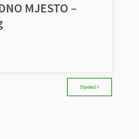
ADNO MJESTO –
g
Sljedeći