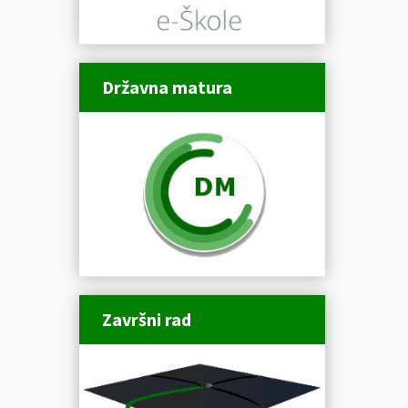
Državna matura
Završni rad