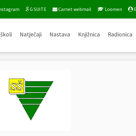
nstagram
G SUITE
Carnet webmail
Loomen
E
školi
Natječaji
Nastava
Knjižnica
Radionica