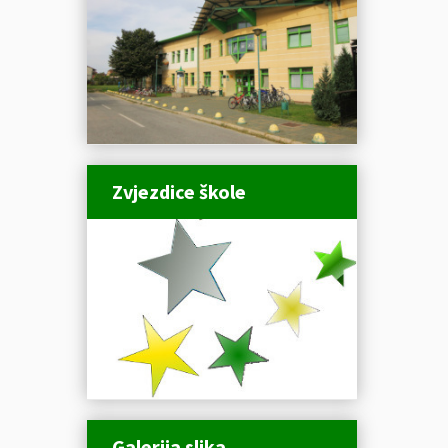
Zvjezdice škole
Galerija slika