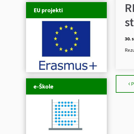
R
EU projekti
s
30. 
Rezu
P
e-Škole