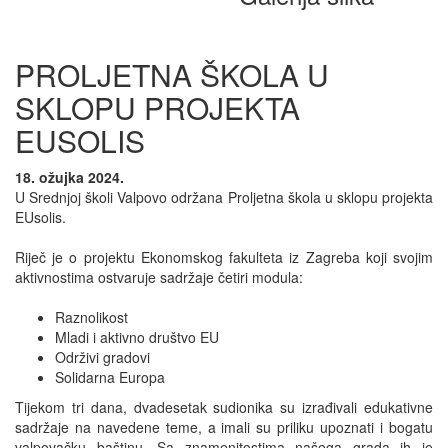
PROLJETNA ŠKOLA U
SKLOPU PROJEKTA
EUSOLIS
18. ožujka 2024.
U Srednjoj školi Valpovo održana Proljetna škola u sklopu projekta
EUsolis.
Riječ je o projektu Ekonomskog fakulteta iz Zagreba koji svojim
aktivnostima ostvaruje sadržaje četiri modula:
Raznolikost
Mladi i aktivno društvo EU
Održivi gradovi
Solidarna Europa
Tijekom tri dana, dvadesetak sudionika su izrađivali edukativne
sadržaje na navedene teme, a imali su priliku upoznati i bogatu
valpovačku baštinu. Sa znamenitostima našega grada ih je