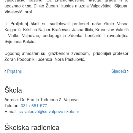
upoznao dr.sc. Dinko Župan i kustos muzeja Valpovštine Stjepan
Vidaković, prof.
U Proljetnoj školi su sudjelovali profesori naše škole Vesna
Kajganić, Kristina Najcer Bračevac, Jasna Iličić, Krunoslav Vukelić
i Vlatko Vujnovac, pedagoginja Zdenka Lončarić i ravnateljica
Svjetlana Kalpić.
Ugodnoj atmosferi su, glazbenom izvedbom, pridonijeli profesor
Zoran Podobnik i učenica Nora Pastulović.
Prijašnji
Sljedeći
Škola
Adresa: Dr. Franje Tuđmana 2, Valpovo
Telefon:
031 / 651-577
E-mail:
ss-valpovo@ss-valpovo.skole.hr
Školska radionica