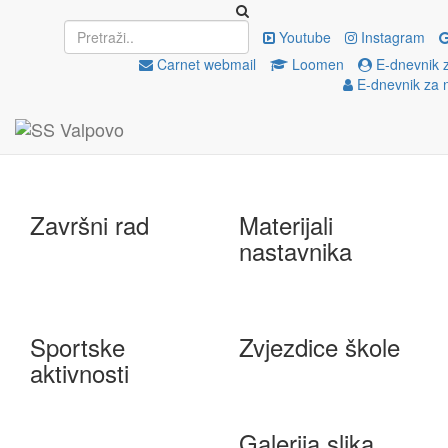
Upisi
EU projekti
Youtube
Instagram
Carnet webmail
Loomen
E-dnevnik 
E-dnevnik za 
e-Škole
Državna matura
Završni rad
Materijali
nastavnika
Sportske
Zvjezdice škole
aktivnosti
Galerija slika