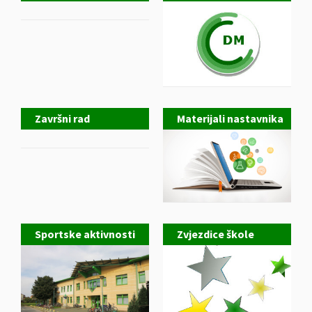
Završni rad
Materijali nastavnika
Sportske aktivnosti
Zvjezdice škole