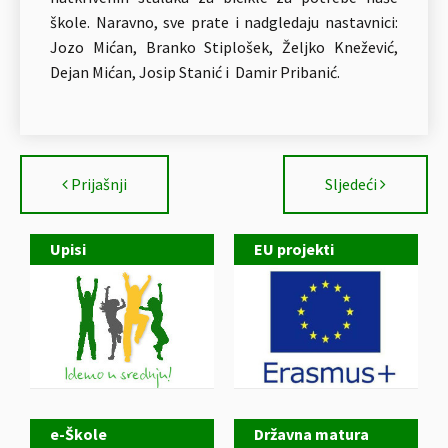
škole. Naravno, sve prate i nadgledaju nastavnici:
Jozo Mićan, Branko Stiplošek, Željko Knežević,
Dejan Mićan, Josip Stanić i Damir Pribanić.
Prijašnji
Sljedeći
Upisi
EU projekti
e-Škole
Državna matura