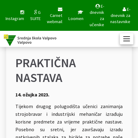
E-
E-
G
dnevnik
Carnet
dnevnik za
Instagram
SUITE
Loomen
za
webmail
nastavnike
učenike
PRAKTIČNA
NASTAVA
14. ožujka 2023.
Tijekom drugog polugodišta učenici zanimanja
strojobravar i industrijski mehaničar izrađuju
korisne predmete za vrijeme praktične nastave.
Posebno su sretni, jer završavaju izradu
natkrivenih stalaka za bicikle za potrebe naše