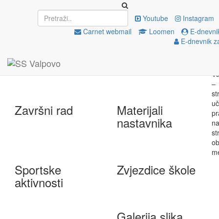
Upisi
EU projekti
Youtube
Instagram
Carnet webmail
Loomen
E-dnevnik
E-dnevnik z
e-Škole
Državna matura
Završni rad
Materijali
nastavnika
Sportske
Zvjezdice škole
aktivnosti
Galerija slika