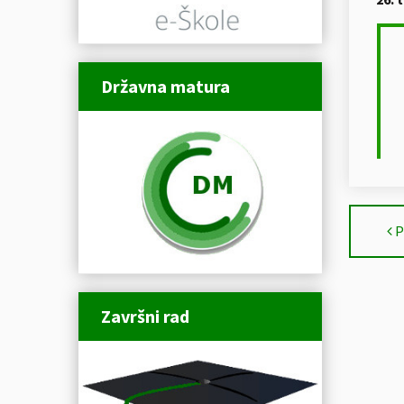
Državna matura
P
Završni rad