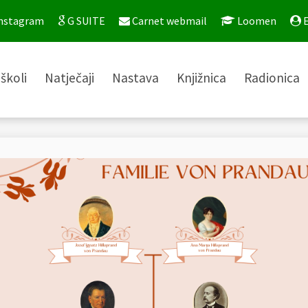
nstagram
G SUITE
Carnet webmail
Loomen
E
školi
Natječaji
Nastava
Knjižnica
Radionica