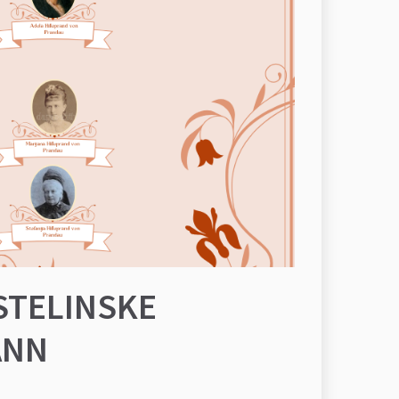
STELINSKE
ANN