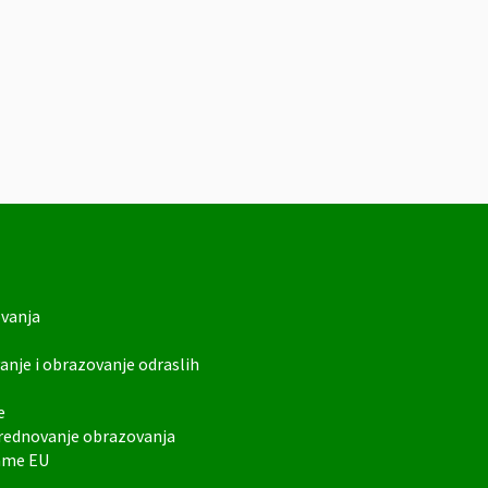
ovanja
anje i obrazovanje odraslih
e
vrednovanje obrazovanja
rame EU