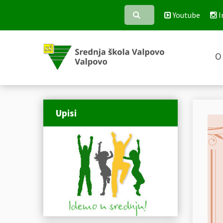
Youtube
I
O 
Upisi