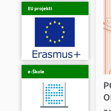
EU projekti
e-Škole
P
O
26. 