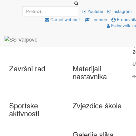
Upisi
EU projekti
Youtube
Instagram
Carnet webmail
Loomen
E-dnevnik
E-dnevnik za
e-Škole
Državna matura
Završni rad
Materijali
nastavnika
Sportske
Zvjezdice škole
aktivnosti
Galerija slika