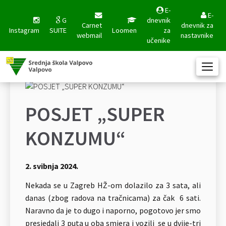
E-
E-
G
dnevnik
Carnet
dnevnik za
Instagram
SUITE
Loomen
za
webmail
nastavnike
učenike
POSJET „SUPER
KONZUMU“
2. svibnja 2024.
Nekada se u Zagreb HŽ-om dolazilo za 3 sata, ali
danas (zbog radova na tračnicama) za čak 6 sati.
Naravno da je to dugo i naporno, pogotovo jer smo
presjedali 3 puta u oba smjera i vozili se u dvije-tri