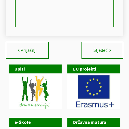
Prijašnji
Sljedeći
Upisi
EU projekti
e-Škole
Državna matura