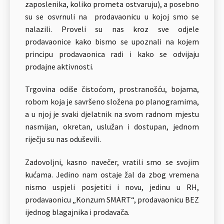
zaposlenika, koliko prometa ostvaruju), a posebno
su se osvrnuli na prodavaonicu u kojoj smo se
nalazili. Proveli su nas kroz sve odjele
prodavaonice kako bismo se upoznali na kojem
principu prodavaonica radi i kako se odvijaju
prodajne aktivnosti.
Trgovina odiše čistoćom, prostranošću, bojama,
robom koja je savršeno složena po planogramima,
a u njoj je svaki djelatnik na svom radnom mjestu
nasmijan, okretan, uslužan i dostupan, jednom
riječju su nas oduševili.
Zadovoljni, kasno navečer, vratili smo se svojim
kućama. Jedino nam ostaje žal da zbog vremena
nismo uspjeli posjetiti i novu, jedinu u RH,
prodavaonicu „Konzum SMART“, prodavaonicu BEZ
ijednog blagajnika i prodavača.