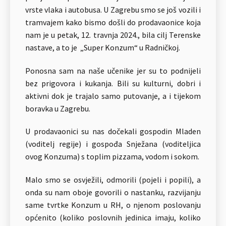
vrste vlaka i autobusa. U Zagrebu smo se još vozili i
tramvajem kako bismo došli do prodavaonice koja
nam je u petak, 12. travnja 2024., bila cilj Terenske
nastave, a to je „Super Konzum“ u Radničkoj.
Ponosna sam na naše učenike jer su to podnijeli
bez prigovora i kukanja. Bili su kulturni, dobri i
aktivni dok je trajalo samo putovanje, a i tijekom
boravka u Zagrebu.
U prodavaonici su nas dočekali gospodin Mladen
(voditelj regije) i gospođa Snježana (voditeljica
ovog Konzuma) s toplim pizzama, vodom i sokom.
Malo smo se osvježili, odmorili (pojeli i popili), a
onda su nam oboje govorili o nastanku, razvijanju
same tvrtke Konzum u RH, o njenom poslovanju
općenito (koliko poslovnih jedinica imaju, koliko