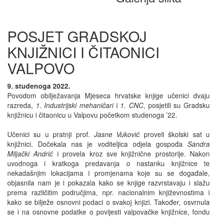
POSJET GRADSKOJ
KNJIŽNICI I ČITAONICI
VALPOVO
9. studenoga 2022.
Povodom obilježavanja Mjeseca hrvatske knjige učenici dvaju
razreda,
1
.
Industrijski mehaničari
i
1. CNC
, posjetili su Gradsku
knjižnicu i čitaonicu u Valpovu početkom studenoga ’22.
Učenici su u pratnji prof.
Jasne Vuković
proveli školski sat u
knjižnici. Dočekala nas je voditeljica odjela gospođa
Sandra
Miljački Andrić
i provela kroz sve knjižnične prostorije. Nakon
uvodnoga i kratkoga predavanja o nastanku knjižnice te
nekadašnjim lokacijama i promjenama koje su se događale,
objasnila nam je i pokazala kako se knjige razvrstavaju i slažu
prema različitim područjima, npr. nacionalnim književnostima i
kako se bilježe osnovni podaci o svakoj knjizi. Također, osvrnula
se i na osnovne podatke o povijesti valpovačke knjižnice, fondu