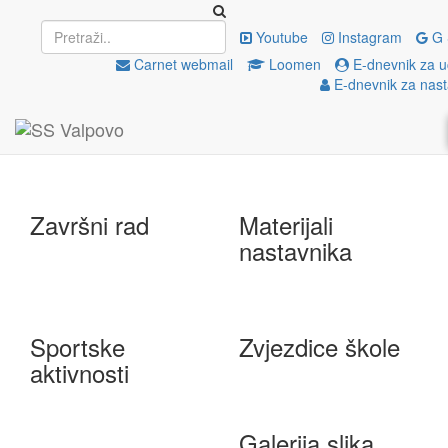
Upisi
EU projekti
Youtube
Instagram
G 
Carnet webmail
Loomen
E-dnevnik za u
E-dnevnik za nast
e-Škole
Državna matura
Završni rad
Materijali
nastavnika
Sportske
Zvjezdice škole
aktivnosti
Galerija slika