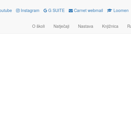
raživački projekti
outube
Instagram
G SUITE
Carnet webmail
Loomen
O školi
Natječaji
Nastava
Knjižnica
R