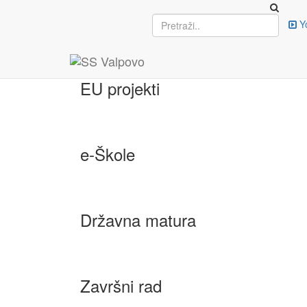
Ist
Upisi
Y
EU projekti
e-Škole
Državna matura
Završni rad