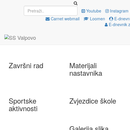
Upisi
EU projekti
Youtube
Instagram
Carnet webmail
Loomen
E-dnevni
E-dnevnik z
e-Škole
Državna matura
Završni rad
Materijali
nastavnika
Sportske
Zvjezdice škole
aktivnosti
Galerija slika