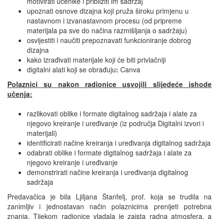
motivirati učenike i približiti im sadržaj
upoznati osnove dizajna koji pruža široku primjenu u
nastavnom i izvanastavnom procesu (od pripreme
materijala pa sve do načina razmišljanja o sadržaju)
osvijestiti i naučiti prepoznavati funkcioniranje dobrog
dizajna
kako izrađivati materijale koji će biti privlačniji
digitalni alati koji se obrađuju
:
Canva
Polaznici su nakon radionice usvojili slijedeće ishode
učenja:
razlikovati oblike i formate digitalnog sadržaja i alate za
njegovo kreiranje i uređivanje (iz područja Digitalni izvori i
materijali)
identificirati načine kreiranja i uređivanja digitalnog sadržaja
odabrati oblike i formate digitalnog sadržaja i alate za
njegovo kreiranje i uređivanje
demonstrirati načine kreiranja i uređivanja digitalnog
sadržaja
Predavačica je bila Ljiljana Štanfelj, prof. koja se trudila na
zanimljiv i jednostavan način polaznicima prenijeti potrebna
znanja. Tijekom radionice vladala je zaista radna atmosfera, a