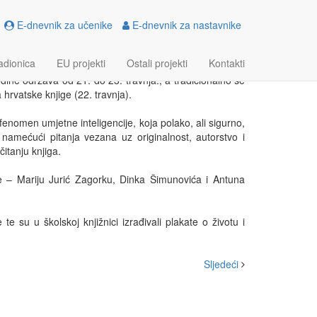
E-dnevnik za učenike
E-dnevnik za nastavnike
adionica
EU projekti
Ostali projekti
Kontakti
dine održava od 21. do 23. travnja., a tradicionalno se
hrvatske knjige (22. travnja).
fenomen umjetne inteligencije, koja polako, ali sigurno,
namećući pitanja vezana uz originalnost, autorstvo i
čitanju knjiga.
e – Mariju Jurić Zagorku, Dinka Šimunovića i Antuna
te su u školskoj knjižnici izrađivali plakate o životu i
Sljedeći