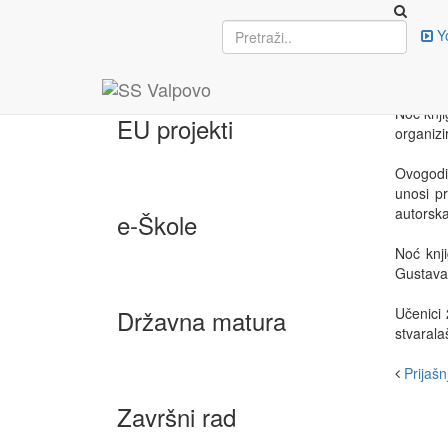
Upisi
Y
OBI
21. trav
Noć knji
EU projekti
organizi
Ovogodi
unosi p
autorska
e-Škole
Noć knj
Gustava
Državna matura
Učenici 
stvarala
Prijašnj
Završni rad