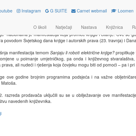
outube
Instagram
G SUITE
Carnet webmail
Loomen
LJEŽILI SMO NOĆ KNJIGE
O školi
Natječaji
Nastava
Knjižnica
R
nja 2023.
ge nacionalna je manifestacija koja promiče knjigu i čitanje. Ove se go
ra povodom Svjetskog dana knjige i autorskih prava (23. travnja) i Dana 
šnja manifestacija temom
Sanjaju li roboti električne knjige?
propitkuje 
romjene u poimanje umjetničkog, pa onda i književnog stvaralaštva, 
 prava, ali nudeći i rješenja koja čovjeku mogu biti od pomoći – pa i pri 
ige ove godine brojnim programima podsjeća i na važne obljetničar
 Matoša.
2. razreda prodavača uključili su se u obilježavanje ove manifestacije 
štvu navedenih književnika.
i