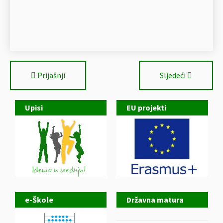
Prijašnji
Sljedeći
Upisi
EU projekti
e-Škole
Državna matura