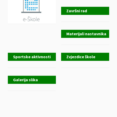
Završni rad
Materijali nastavnika
Sportske aktivnosti
Zvjezdice škole
Galerija slika