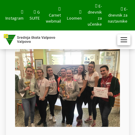
E-
E-
G
dnevnik
Carnet
dnevnik za
Instagram
SUITE
Loomen
za
webmail
nastavnike
učenike