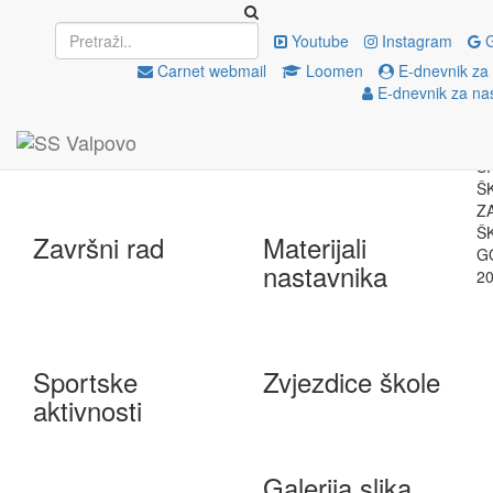
Upisi
EU projekti
Youtube
Instagram
G
Carnet webmail
Loomen
E-dnevnik za
E-dnevnik za na
e-Škole
Državna matura
Završni rad
Materijali
nastavnika
Sportske
Zvjezdice škole
aktivnosti
Galerija slika