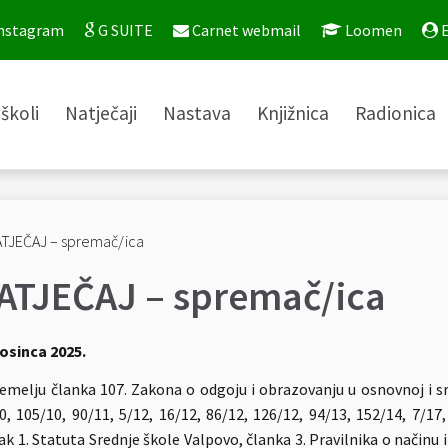
nstagram
G SUITE
Carnet webmail
Loomen
E
školi
Natječaji
Nastava
Knjižnica
Radionica
ATJEČAJ – spremač/ica
rosinca 2025.
emelju članka 107. Zakona o odgoju i obrazovanju u osnovnoj i sre
0, 105/10, 90/11, 5/12, 16/12, 86/12, 126/12, 94/13, 152/14, 7/17,
ak 1. Statuta Srednje škole Valpovo, članka 3. Pravilnika o načinu