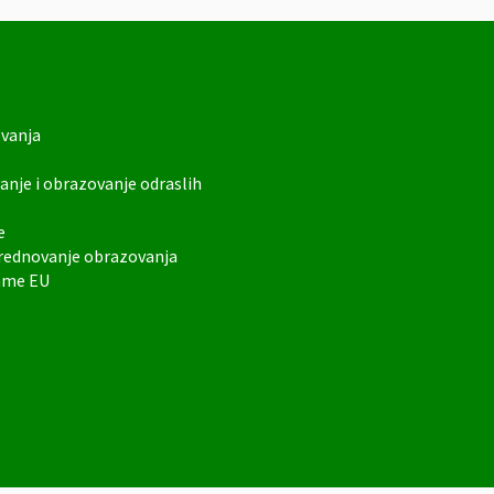
ovanja
anje i obrazovanje odraslih
e
vrednovanje obrazovanja
rame EU