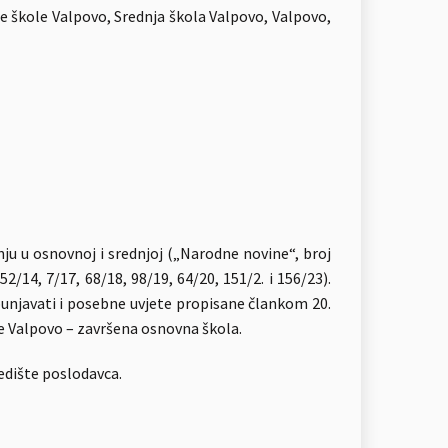
je škole Valpovo, Srednja škola Valpovo, Valpovo,
ju u osnovnoj i srednjoj („Narodne novine“, broj
52/14, 7/17, 68/18, 98/19, 64/20, 151/2. i 156/23).
punjavati i posebne uvjete propisane člankom 20.
le Valpovo – završena osnovna škola.
jedište poslodavca.