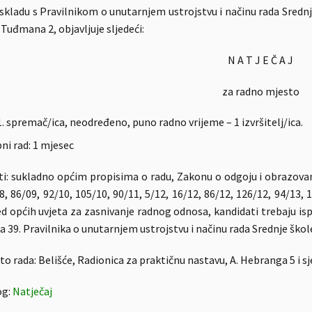
 skladu s Pravilnikom o unutarnjem ustrojstvu i načinu rada Sredn
F. Tuđmana 2, objavljuje sljedeći:
N A T J E Č A J
za radno mjesto
spremač/ica, neodređeno, puno radno vrijeme – 1 izvršitelj/ica.
ni rad: 1 mjesec
ti: sukladno općim propisima o radu, Zakonu o odgoju i obrazovan
8, 86/09, 92/10, 105/10, 90/11, 5/12, 16/12, 86/12, 126/12, 94/13, 1
d općih uvjeta za zasnivanje radnog odnosa, kandidati trebaju is
a 39. Pravilnika o unutarnjem ustrojstvu i načinu rada Srednje ško
to rada: Belišće, Radionica za praktičnu nastavu, A. Hebranga 5 i s
og:
Natječaj