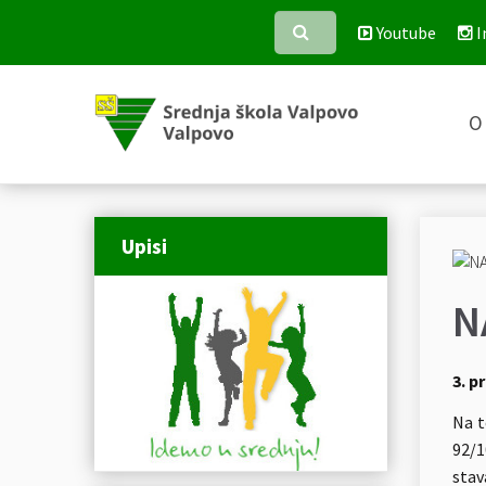
Youtube
I
O 
Upisi
N
3. p
Na t
92/1
stav