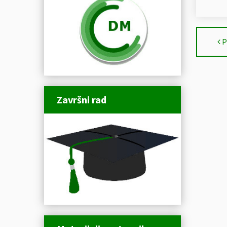
P
Završni rad