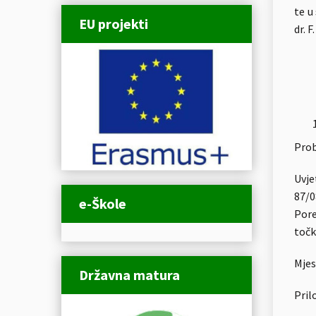
te u
EU projekti
dr. 
Prob
Uvje
87/0
e-Škole
Pore
točk
Mjes
Državna matura
Pril