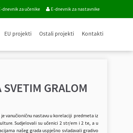
-dnevnik za učenike
E-dnevnik za nastavnike
EU projekti
Ostali projekti
Kontakti
A SVETIM GRALOM
ala je vanučioničnu nastavu u korelaciji predmeta iz
lture. Sudjelovali su učenici 2 str/em i 2 te, a u
lokacijama našeg grada uspješno svladavali gradivo