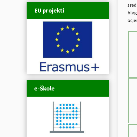
sred
EU projekti
blag
ocje
e-Škole