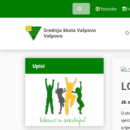
Youtube
I
O 
Upisi
L
28. 
U ut
vjer
srij