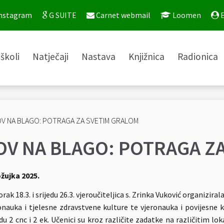
nstagram
G SUITE
Carnet webmail
Loomen
E
školi
Natječaji
Nastava
Knjižnica
Radionica
OV NA BLAGO: POTRAGA Z
ožujka 2025.
orak 18.3. i srijedu 26.3. vjeroučiteljica s. Zrinka Vuković organizir
onauka i tjelesne zdravstvene kulture te vjeronauka i povijesne ku
edu 2 cnc i 2 ek. Učenici su kroz različite zadatke na različitim 