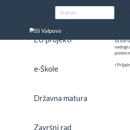
Upisi
You
KR
31. lis
Kroz ak
EU projekti
za sve u
nadogra
putem mo
Prijašn
e-Škole
Državna matura
Završni rad