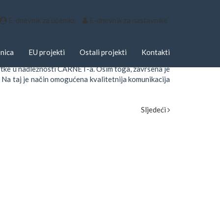
E-dnevnik za učenike
E-dnevnik za nastavnike
N WI-FI
nica
EU projekti
Ostali projekti
Kontakti
ni su sustavi za prijenos podatak tj. besplatni wi-fi
 tvrtke u nadležnosti CARNET-a. Osim toga, završena je
 Na taj je način omogućena kvalitetnija komunikacija
Sljedeći