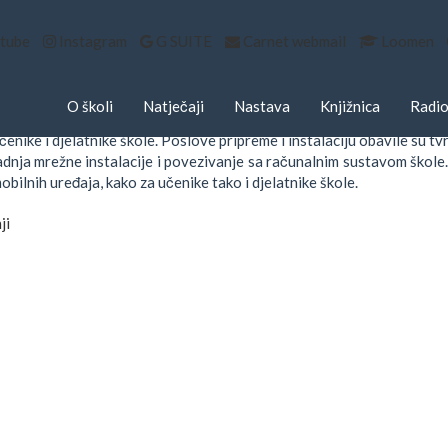
tube
Instagram
G SUITE
Carnet webmail
Loomen
OZ PROJEKT E-ŠKOLE UGRAĐE
topada 2022.
O školi
Natječaji
Nastava
Knjižnica
Radio
tivnosti projekta
e-Škole
u gotovo svim prostorima naše škole ugrađe
čenike i djelatnike škole. Poslove pripreme i instalaciju obavile su
dnja mrežne instalacije i povezivanje sa računalnim sustavom škole.
bilnih uređaja, kako za učenike tako i djelatnike škole.
ji