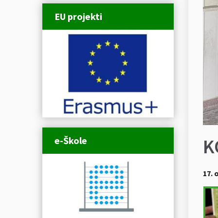
EU projekti
e-Škole
K
17. 