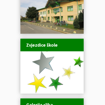
Zvjezdice škole
Galerija slika