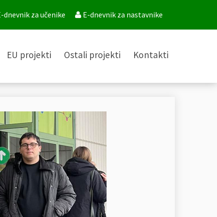
-dnevnik za učenike
E-dnevnik za nastavnike
EU projekti
Ostali projekti
Kontakti