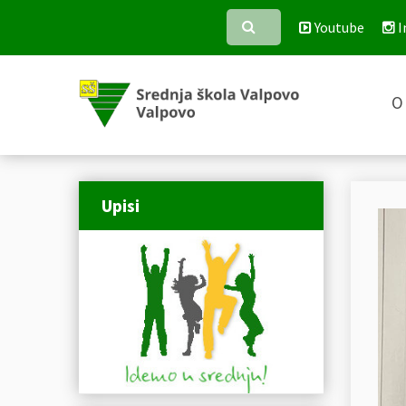
Youtube
I
O 
Upisi