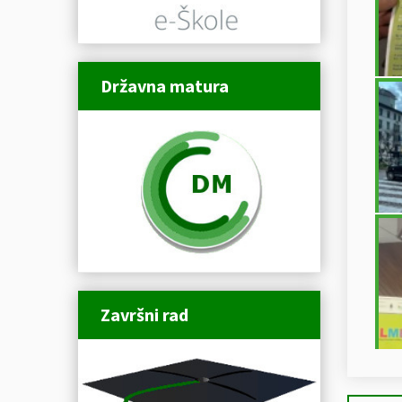
Državna matura
Završni rad