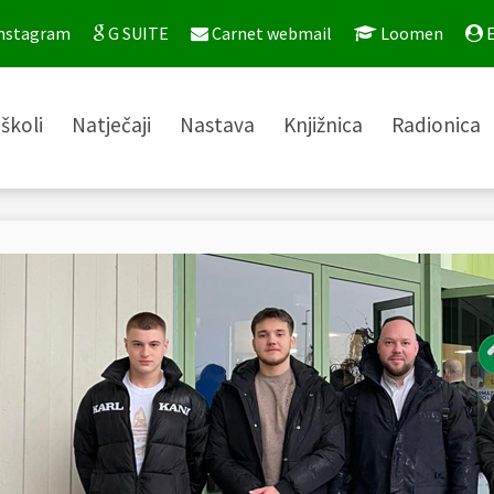
nstagram
G SUITE
Carnet webmail
Loomen
E
školi
Natječaji
Nastava
Knjižnica
Radionica