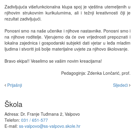
Zadivljujuća višefunkcionalna klupa spoj je vještina utemeljenih u
njihovim strukovnim kurikulumima, ali i težnji kreativnosti čiji je
rezultat zadivljujući.
Ponosni smo na naše učenike i njihove nastavnike. Ponosni smo i
na njihove roditelje. Vjerujemo da će ove vrijednosti prepoznati i
lokalna zajednica i gospodarski subjekti dati vjetar u leđa mladim
ljudima i stvoriti još bolje materijalne uvjete za njihovo školovanje.
Bravo ekipa!! Veselimo se vašim novim kreacijama!
Pedagoginja: Zdenka Lončarić, prof.
Prijašnji
Sljedeći
Škola
Adresa: Dr. Franje Tuđmana 2, Valpovo
Telefon:
031 / 651-577
E-mail:
ss-valpovo@ss-valpovo.skole.hr