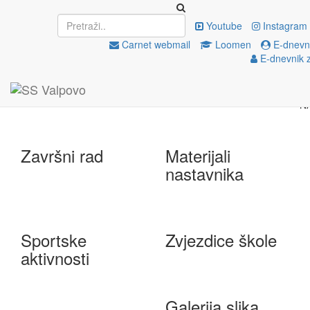
Upisi
EU projekti
Youtube
Instagram
Carnet webmail
Loomen
E-dnevni
E-dnevnik z
e-Škole
Državna matura
Završni rad
Materijali
nastavnika
Sportske
Zvjezdice škole
aktivnosti
Galerija slika