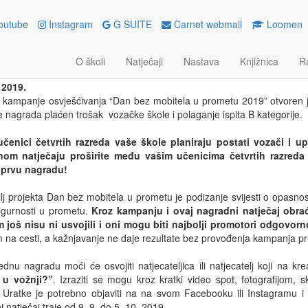
outube
Instagram
G SUITE
Carnet webmail
Loomen
 BEZ MOBITELA U PROMETU –
OJI VOZAČKI!
O školi
Natječaji
Nastava
Knjižnica
R
 2019.
u kampanje osvješćivanja “Dan bez mobitela u prometu 2019” otvoren 
e nagrada plaćen trošak vozačke škole i polaganje ispita B kategorije.
čenici četvrtih razreda vaše škole planiraju postati vozači i u
om natječaju proširite među vašim učenicima četvrtih razreda 
i prvu nagradu!
ilj projekta Dan bez mobitela u prometu je podizanje svijesti o opasno
igurnosti u prometu.
Kroz kampanju i ovaj nagradni natječaj obra
 još nisu ni usvojili i oni mogu biti najbolji promotori odgovo
 na cesti, a kažnjavanje ne daje rezultate bez provođenja kampanja pre
ednu nagradu moći će osvojiti natjecateljica ili natjecatelj koji na k
 u vožnji?”
. Izraziti se mogu kroz kratki video spot, fotografijom,
. Uratke je potrebno objaviti na na svom Facebooku ili Instagramu 
 natječaj traje od 9. 9. do 5. 10. 2019.