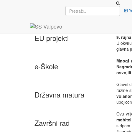
Upisi
Y
DAN
OSV
EU projekti
9. rujna
U okvir
glavna j
Mnogi u
e-Škole
Nagradn
osvojil
Glavni c
razine s
Državna matura
volanom
ubojicom
Ovu vrij
mobitel
Završni rad
stripom
Nagradni