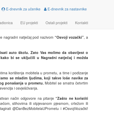
E-dnevnik za učenike
E-dnevnik za nastavnike
 NAGRADNI NATJEČAJ –
adionica
EU projekti
Ostali projekti
Kontakti
je nagradni natječaj pod nazivom
“Osvoji vozački”
, a
pisati auto školu. Zato Vas molimo da obavijest o
kako bi se uključili u Nagradni natječaj i možda
stima korištenja mobitela u prometu, a time i podizanje
ćamo se mladim ljudima, koji takve loše navike za
rnog ponašanja u prometu.
Mobitel se smatra četvrtim
vencija i osvješćivanja.
reativan način odgovore na pitanje
“Zašto ne koristiti
 skečom, stihovima ili otpjevanom pjesmom, crtežom ili
i tagirati @DanBezMobitelaUPrometu i #OsvojiVozački!