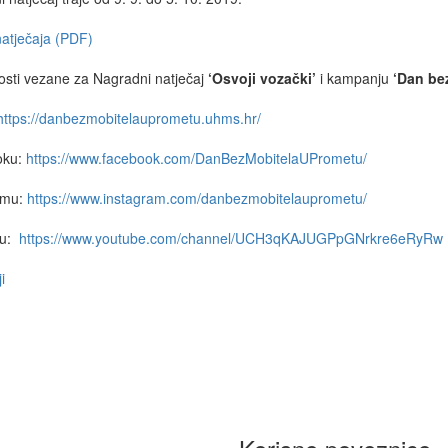
natječaja (PDF)
osti vezane za Nagradni natječaj
‘Osvoji vozački’
i kampanju
‘Dan be
https://danbezmobitelauprometu.uhms.hr/
oku:
https://www.facebook.com/DanBezMobitelaUPrometu/
amu:
https://www.instagram.com/danbezmobitelauprometu/
eu:
https://www.youtube.com/channel/UCH3qKAJUGPpGNrkre6eRyRw
i