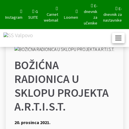
E-
E-
G
dnevnik
Carnet
dnevnik za
Instagram
SUITE
Loomen
za
webmail
nastavnike
učenike
BOŽIĆNA
RADIONICA U
SKLOPU PROJEKTA
A.R.T.I.S.T.
20. prosinca 2021.