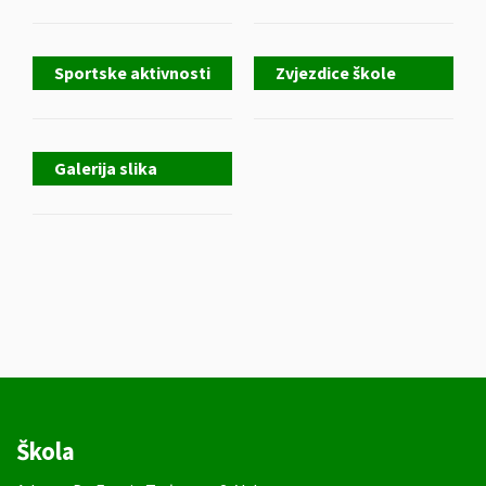
Sportske aktivnosti
Zvjezdice škole
Galerija slika
Škola