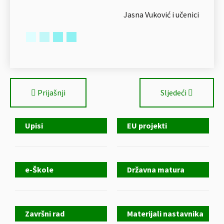
Jasna Vuković i učenici
Prijašnji
Sljedeći
Upisi
EU projekti
e-Škole
Državna matura
Završni rad
Materijali nastavnika