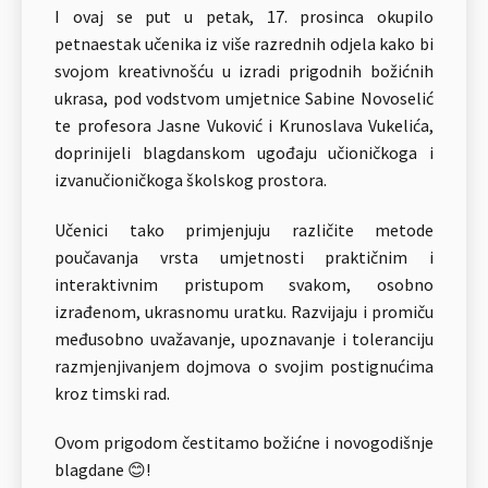
I ovaj se put u petak, 17. prosinca okupilo
petnaestak učenika iz više razrednih odjela kako bi
svojom kreativnošću u izradi prigodnih božićnih
ukrasa, pod vodstvom umjetnice Sabine Novoselić
te profesora Jasne Vuković i Krunoslava Vukelića,
doprinijeli blagdanskom ugođaju učioničkoga i
izvanučioničkoga školskog prostora.
Učenici tako primjenjuju različite metode
poučavanja vrsta umjetnosti praktičnim i
interaktivnim pristupom svakom, osobno
izrađenom, ukrasnomu uratku. Razvijaju i promiču
međusobno uvažavanje, upoznavanje i toleranciju
razmjenjivanjem dojmova o svojim postignućima
kroz timski rad.
Ovom prigodom čestitamo božićne i novogodišnje
blagdane 😊!