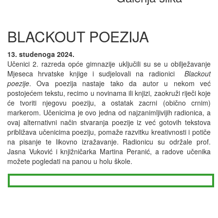
BLACKOUT POEZIJA
13. studenoga 2024.
Učenici 2. razreda opće gimnazije uključili su se u obilježavanje
Mjeseca hrvatske knjige i sudjelovali na radionici
Blackout
poezije
. Ova poezija nastaje tako da autor u nekom već
postojećem tekstu, recimo u novinama ili knjizi, zaokruži riječi koje
će tvoriti njegovu poeziju, a ostatak zacrni (obično crnim)
markerom. Učenicima je ovo jedna od najzanimljivijih radionica, a
ovaj alternativni način stvaranja poezije iz već gotovih tekstova
približava učenicima poeziju, pomaže razvitku kreativnosti i potiče
na pisanje te likovno izražavanje. Radionicu su održale prof.
Jasna Vuković i knjižničarka Martina Peranić, a radove učenika
možete pogledati na panou u holu škole.