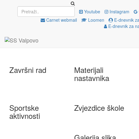
Upisi
EU projekti
Youtube
Instagram
Carnet webmail
Loomen
E-dnevnik za
E-dnevnik za n
e-Škole
Državna matura
Završni rad
Materijali
nastavnika
Sportske
Zvjezdice škole
aktivnosti
Galerija slika