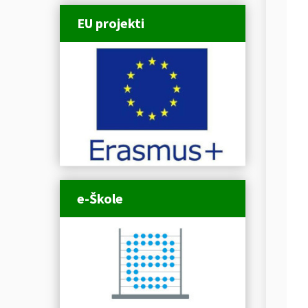
EU projekti
e-Škole