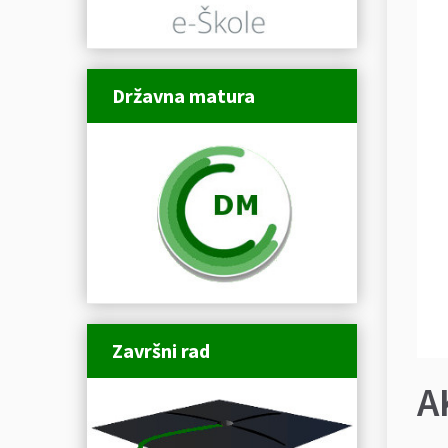
Državna matura
Završni rad
A