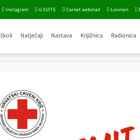
Instagram
G SUITE
Carnet webmail
Loomen
školi
Natječaji
Nastava
Knjižnica
Radionica