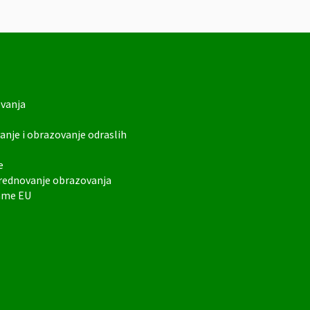
ovanja
anje i obrazovanje odraslih
e
vrednovanje obrazovanja
rame EU