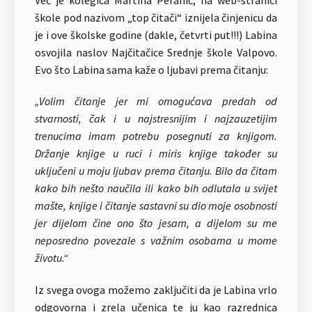
škole pod nazivom „top čitači“ iznijela činjenicu da
je i ove školske godine (dakle, četvrti put!!!) Labina
osvojila naslov Najčitačice Srednje škole Valpovo.
Evo što Labina sama kaže o ljubavi prema čitanju:
„Volim čitanje jer mi omogućava predah od
stvarnosti, čak i u najstresnijim i najzauzetijim
trenucima imam potrebu posegnuti za knjigom.
Držanje knjige u ruci i miris knjige također su
uključeni u moju ljubav prema čitanju. Bilo da čitam
kako bih nešto naučila ili kako bih odlutala u svijet
mašte, knjige i čitanje sastavni su dio moje osobnosti
jer dijelom čine ono što jesam, a dijelom su me
neposredno povezale s važnim osobama u mome
životu.“
Iz svega ovoga možemo zaključiti da je Labina vrlo
odgovorna i zrela učenica te ju kao razrednica