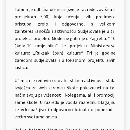
Labina je odlična učenica (sve je razrede završila s
prosjekom 5.00) koja učenju svih predmeta
pristupa zrelo i odgovorno, s velikom
zainteresiranošću i aktivnošću. Sudjelovala je u tri
projekta: projektu Moderne galerije u Zagrebu: “ 10
škola-10 umjetnika“ te projektu Ministarstva
kulture: „Ruksak (pun) kulture“. Tri je godine
zaredom sudjelovala i u lokalnom projektu živih
jaslica.
Učenica je redovito s ovih i sličnih aktivnosti slala
izvješća za web-stranicu škole pokazujući na taj
način svoju privrženost i kolegama, ali i promociji
same škole. U razredu je vodila razrednu blagajnu
te vrlo pažljivo i odgovorno brinula o ponekad i
većim svotama novca.
Već je kolegica Martina Peranić, na web-stranici