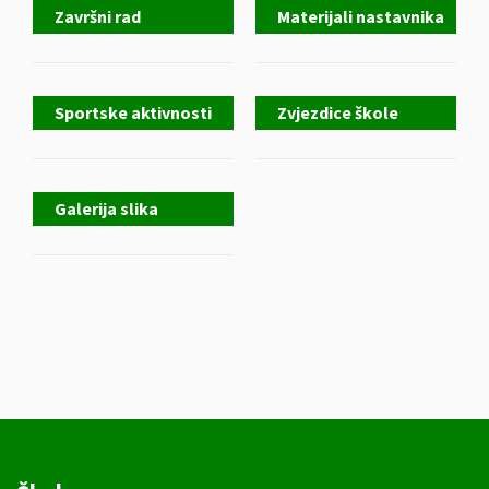
Završni rad
Materijali nastavnika
Sportske aktivnosti
Zvjezdice škole
Galerija slika