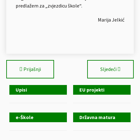
predlažem za „zvjezdicu škole“.
Marija Jelkić
Prijašnji
Sljedeći
Upisi
EU projekti
e-Škole
Državna matura