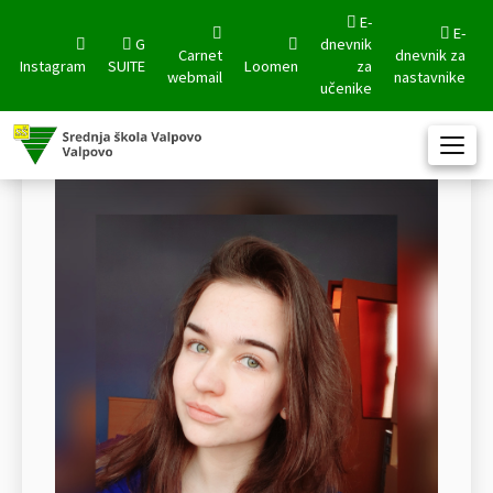
E-
E-
G
dnevnik
Carnet
dnevnik za
Instagram
SUITE
Loomen
za
webmail
nastavnike
učenike