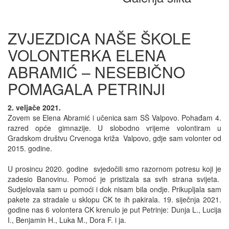
ZVJEZDICA NAŠE ŠKOLE
VOLONTERKA ELENA
ABRAMIĆ – NESEBIČNO
POMAGALA PETRINJI
2. veljače 2021.
Zovem se Elena Abramić i učenica sam SŠ Valpovo. Pohađam 4.
razred opće gimnazije. U slobodno vrijeme volontiram u
Gradskom društvu Crvenoga križa Valpovo, gdje sam volonter od
2015. godine.
U prosincu 2020. godine svjedočili smo razornom potresu koji je
zadesio Banovinu. Pomoć je pristizala sa svih strana svijeta.
Sudjelovala sam u pomoći i dok nisam bila ondje. Prikupljala sam
pakete za stradale u sklopu CK te ih pakirala. 19. siječnja 2021.
godine nas 6 volontera CK krenulo je put Petrinje: Dunja L., Lucija
I., Benjamin H., Luka M., Dora F. i ja.