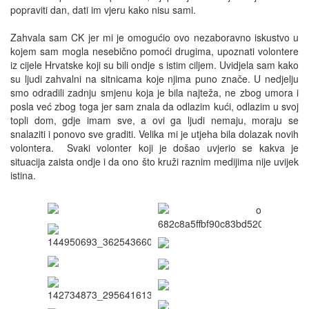
popraviti dan, dati im vjeru kako nisu sami.
Zahvala sam CK jer mi je omogućio ovo nezaboravno iskustvo u
kojem sam mogla nesebično pomoći drugima, upoznati volontere
iz cijele Hrvatske koji su bili ondje s istim ciljem. Uvidjela sam kako
su ljudi zahvalni na sitnicama koje njima puno znače. U nedjelju
smo odradili zadnju smjenu koja je bila najteža, ne zbog umora i
posla već zbog toga jer sam znala da odlazim kući, odlazim u svoj
topli dom, gdje imam sve, a ovi ga ljudi nemaju, moraju se
snalaziti i ponovo sve graditi. Velika mi je utjeha bila dolazak novih
volontera. Svaki volonter koji je došao uvjerio se kakva je
situacija zaista ondje i da ono što kruži raznim medijima nije uvijek
istina.