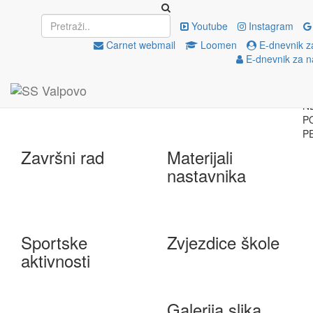
Upisi
EU projekti
Youtube
Instagram
Carnet webmail
Loomen
E-dnevnik z
E-dnevnik za n
e-Škole
Državna matura
Završni rad
Materijali
nastavnika
Sportske
Zvjezdice škole
aktivnosti
Galerija slika