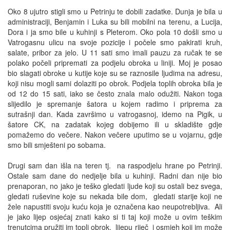
Oko 8 ujutro stigli smo u Petrinju te dobili zadatke. Dunja je bila u
administraciji, Benjamin i Luka su bili mobilni na terenu, a Lucija,
Dora i ja smo bile u kuhinji s Pleterom. Oko pola 10 došli smo u
Vatrogasnu ulicu na svoje pozicije i počele smo pakirati kruh,
salate, pribor za jelo. U 11 sati smo imali pauzu za ručak te se
polako počeli pripremati za podjelu obroka u liniji. Moj je posao
bio slagati obroke u kutije koje su se raznosile ljudima na adresu,
koji nisu mogli sami dolaziti po obrok. Podjela toplih obroka bila je
od 12 do 15 sati, iako se često znala malo odužiti. Nakon toga
slijedilo je spremanje šatora u kojem radimo i priprema za
sutrašnji dan. Kada završimo u vatrogasnoj, idemo na Pigik, u
šatore CK, na zadatak kojeg dobijemo ili u skladište gdje
pomažemo do večere. Nakon večere uputimo se u vojarnu, gdje
smo bili smješteni po sobama.
Drugi sam dan išla na teren tj. na raspodjelu hrane po Petrinji.
Ostale sam dane do nedjelje bila u kuhinji. Radni dan nije bio
prenaporan, no jako je teško gledati ljude koji su ostali bez svega,
gledati ruševine koje su nekada bile dom, gledati starije koji ne
žele napustiti svoju kuću koja je označena kao neupotrebljiva. Ali
je jako lijep osjećaj znati kako si ti taj koji može u ovim teškim
trenutcima pružiti im topli obrok, lijepu riječ i osmjeh koji im može