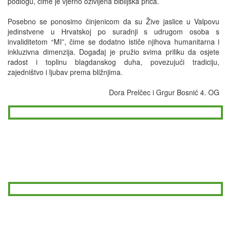
podlogu, čime je vjerno oživljena biblijska priča.
Posebno se ponosimo činjenicom da su Žive jaslice u Valpovu
jedinstvene u Hrvatskoj po suradnji s udrugom osoba s
invaliditetom “MI”, čime se dodatno ističe njihova humanitarna i
inkluzivna dimenzija. Događaj je pružio svima priliku da osjete
radost i toplinu blagdanskog duha, povezujući tradiciju,
zajedništvo i ljubav prema bližnjima.
Dora Prelčec i Grgur Bosnić 4. OG