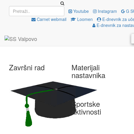
Upisi
EU projekti
Youtube
Instagram
G S
Carnet webmail
Loomen
E-dnevnik za uč
E-dnevnik za nasta
e-Škole
Državna matura
Završni rad
Materijali
nastavnika
Sportske
aktivnosti