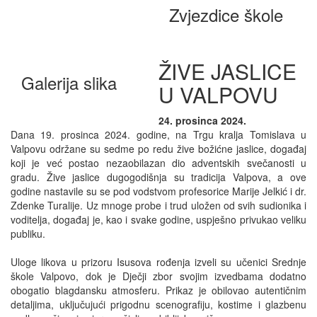
Zvjezdice škole
ŽIVE JASLICE
Galerija slika
U VALPOVU
24. prosinca 2024.
Dana 19. prosinca 2024. godine, na Trgu kralja Tomislava u
Valpovu održane su sedme po redu žive božićne jaslice, događaj
koji je već postao nezaobilazan dio adventskih svečanosti u
gradu. Žive jaslice dugogodišnja su tradicija Valpova, a ove
godine nastavile su se pod vodstvom profesorice Marije Jelkić i dr.
Zdenke Turalije. Uz mnoge probe i trud uložen od svih sudionika i
voditelja, događaj je, kao i svake godine, uspješno privukao veliku
publiku.
Uloge likova u prizoru Isusova rođenja izveli su učenici Srednje
škole Valpovo, dok je Dječji zbor svojim izvedbama dodatno
obogatio blagdansku atmosferu. Prikaz je obilovao autentičnim
detaljima, uključujući prigodnu scenografiju, kostime i glazbenu