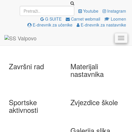
Upisi
EU projekti
Youtube
Instagram
G SUITE
Carnet webmail
Loomen
E-dnevnik za učenike
E-dnevnik za nastavnike
e-Škole
Državna matura
Završni rad
Materijali
nastavnika
Sportske
Zvjezdice škole
aktivnosti
Galerija slika