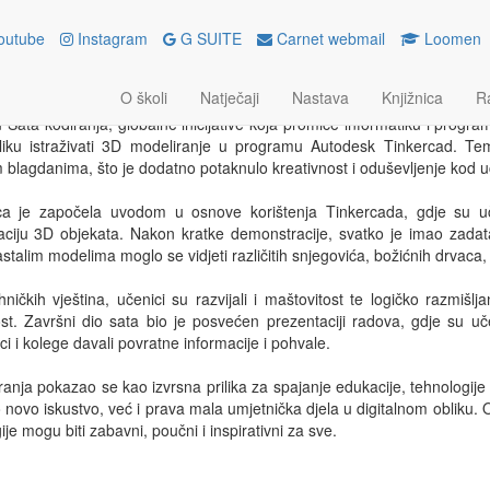
outube
Instagram
G SUITE
Carnet webmail
Loomen
 i Božić u 3D svijetu
O školi
Natječaji
Nastava
Knjižnica
R
sinca 2024.
 Sata kodiranja, globalne inicijative koja promiče informatiku i progr
riliku istraživati 3D modeliranje u programu Autodesk Tinkercad. Te
 blagdanima, što je dodatno potaknulo kreativnost i oduševljenje kod u
a je započela uvodom u osnove korištenja Tinkercada, gdje su učenic
ciju 3D objekata. Nakon kratke demonstracije, svatko je imao zadata
talim modelima moglo se vidjeti različitih snjegovića, božićnih drvaca,
ničkih vještina, učenici su razvijali i maštovitost te logičko razmišlja
st. Završni dio sata bio je posvećen prezentaciji radova, gdje su uč
ci i kolege davali povratne informacije i pohvale.
ranja pokazao se kao izvrsna prilika za spajanje edukacije, tehnologije i 
 novo iskustvo, već i prava mala umjetnička djela u digitalnom obliku. O
ije mogu biti zabavni, poučni i inspirativni za sve.