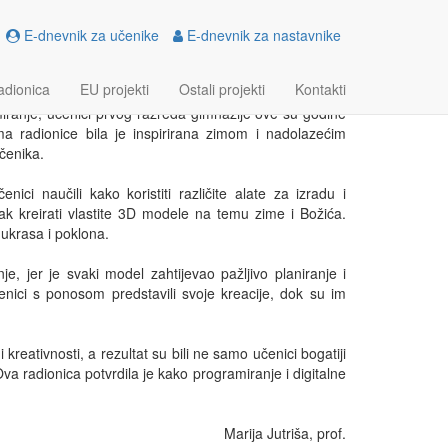
E-dnevnik za učenike
E-dnevnik za nastavnike
adionica
EU projekti
Ostali projekti
Kontakti
amiranje, učenici prvog razreda gimnazije ove su godine
ma radionice bila je inspirirana zimom i nadolazećim
čenika.
i naučili kako koristiti različite alate za izradu i
k kreirati vlastite 3D modele na temu zime i Božića.
 ukrasa i poklona.
nje, jer je svaki model zahtijevao pažljivo planiranje i
enici s ponosom predstavili svoje kreacije, dok su im
kreativnosti, a rezultat su bili ne samo učenici bogatiji
va radionica potvrdila je kako programiranje i digitalne
Marija Jutriša, prof.