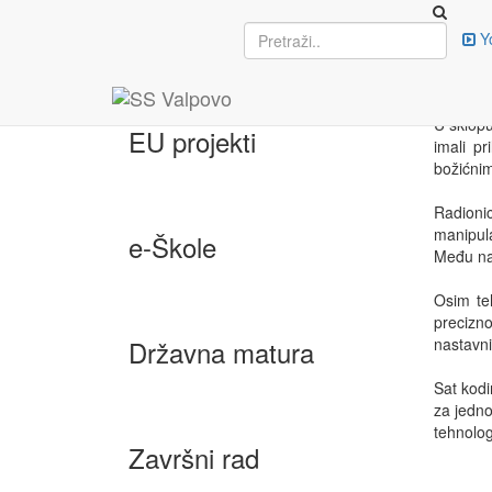
Upisi
Y
Zima
13. pro
U sklopu
EU projekti
imali p
božićnim
Radionic
manipula
e-Škole
Među nas
Osim teh
precizno
Državna matura
nastavni
Sat kodi
za jedno
tehnolog
Završni rad